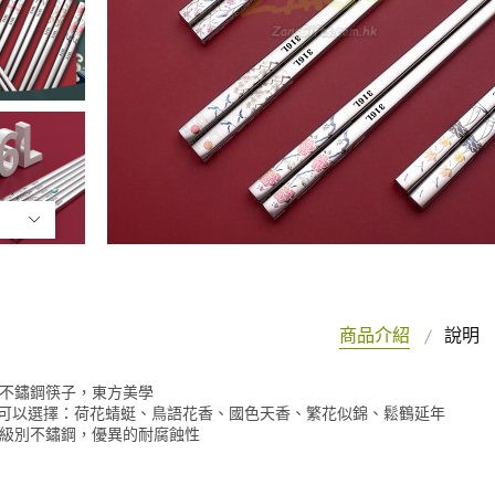
商品介紹
說明
6不鏽鋼筷子，東方美學
案可以選擇：荷花蜻蜓、鳥語花香、國色天香、繁花似錦、鬆鶴延年
用級別不鏽鋼，優異的耐腐蝕性