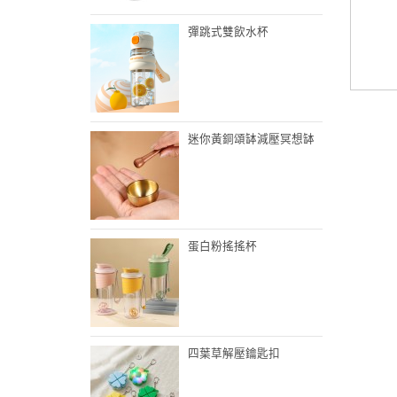
彈跳式雙飲水杯
迷你黃銅頌缽減壓冥想缽
蛋白粉搖搖杯
四葉草解壓鑰匙扣