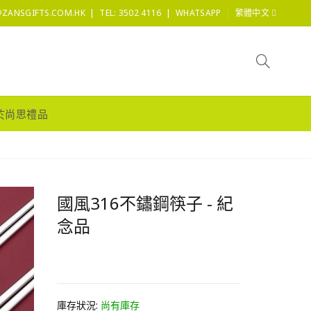
|
|
@ZANSGIFTS.COM.HK
TEL: 3502 4116
WHATSAPP
繁體中文
於尚思禮品
國風316不鏽鋼筷子 - 紀
念品
HK0.0
庫存狀況:
尚有庫存