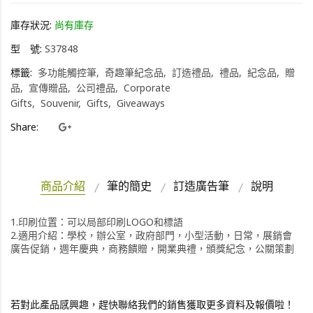
庫存狀況:
尚有庫存
型 號:
S37848
標籤:
多功能觸控筆
奇趣筆紀念品
訂造禮品
禮品
紀念品
贈
品
宣傳贈品
公司禮品
Corporate
Gifts
Souvenir
Gifts
Giveaways
Share:
商品介紹
筆的簡史
訂造廣告筆
說明
1.印刷位置：可以局部印刷LOGO和標語
2.適用介紹：學校，辦公室，政府部門，小型活動，日常，展銷會
廣告促銷，週年慶典，商務饋贈，開業典禮，頒獎紀念，公關策劃
若對此產品感興趣，趕快聯絡我們的銷售獲取更多資料及報價啦！