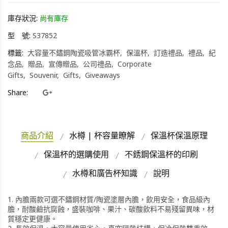
庫存狀況:
尚有庫存
型 號:
S37852
標籤:
大容量不鏽鋼陶瓷吸管冰霸杯
保溫杯
訂造禮品
禮品
紀
念品
贈品
宣傳贈品
公司禮品
Corporate
Gifts
Souvenir
Gifts
Giveaways
Share:
商品介紹
水樽 | 杯容量瞭解
保溫杯保溫原理
保溫杯的選購使用
不銹鋼保溫杯的印刷
水樽和廣告杯知識
說明
1. 內膽兩款可選不鏽鋼材質/陶瓷塗層內膽，飲用安全，食品級內
膽，耐酸鹼抗腐蝕，盛裝咖啡、果汁、碳酸飲料不易殘留異味，材
質穩定更健康。