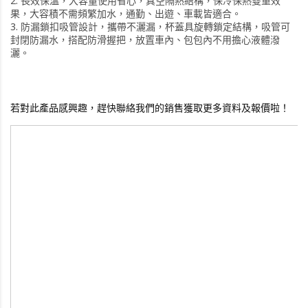
2. 長效保溫，大容量使用省心，真空隔熱結構，保冷保熱雙重效
果，大容積不需頻繁加水，通勤、出遊、車載皆適合。
3. 防漏鎖扣吸管設計，攜帶不灑漏，杯蓋具旋轉鎖定結構，吸管可
封閉防漏水，搭配防滑握把，放置車內、包包內不用擔心液體潑
灑。
若對此產品感興趣，趕快聯絡我們的銷售獲取更多資料及報價啦！