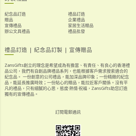
紀念品訂造
禮品訂造
贈品
企業禮品
宣傳禮品
家居生活贈品
辦公文具禮品
禮品批發
禮品訂造 | 紀念品訂製 | 宣傳贈品
ZansGifts創立的理念是希望成為有擔當、有責任、有良心的香港禮
品公司，我們有自創品牌禮品系列，也能根據客戶需求搜索適合的
紀念品。 一份創意的公司禮品，能加深品牌印象；一份精緻的紀念
品，能延長推廣時效；一份貼心的贈品，能拉近客戶關係。沒有平
凡的禮品，只有細膩的心思，態度·熱情·祝福，ZansGifts助您訂造
獨有的宣傳禮品。
訂閱電郵通訊