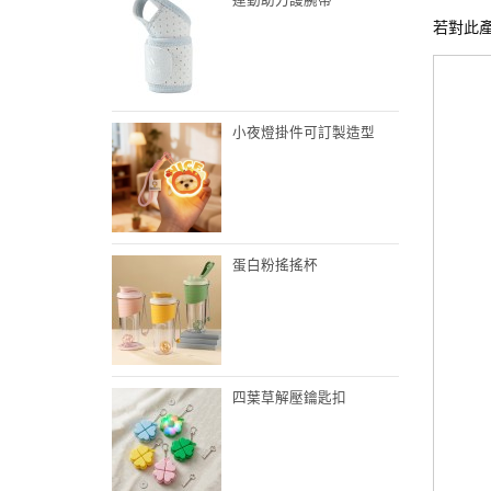
若對此
小夜燈掛件可訂製造型
蛋白粉搖搖杯
四葉草解壓鑰匙扣