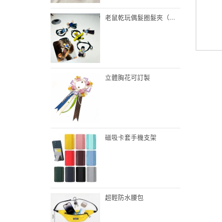
老鼠乾玩偶髮圈髮夾（內置骨架）
立體胸花可訂製
磁吸卡套手機支架
超輕防水腰包