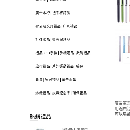
廣告水樽|禮品杯訂製
辦公及文具禮品|印刷禮品
訂造水晶|獎牌紀念品
禮品USB手指|手機贈品|數碼禮品
旅行禮品|戶外運動禮品|袋包
餐具|家居禮品|廣告雨傘
紡織禮品|皮具紀念品|環保禮品
廣告筆
用途廣
可以局部
熱銷禮品
運動助力護腕帶