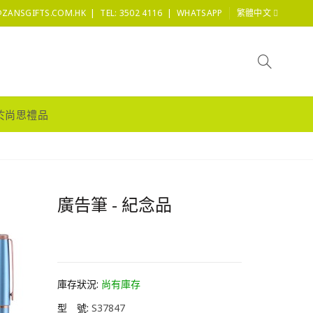
|
|
@ZANSGIFTS.COM.HK
TEL: 3502 4116
WHATSAPP
繁體中文
於尚思禮品
廣告筆 - 紀念品
HK0.0
庫存狀況:
尚有庫存
型 號:
S37847