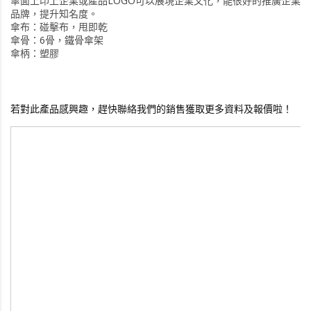
傘面上印上企業或產品LOGO可以展現企業文化，能很好的推廣企業
品牌，提升知名度。
傘布：碰擊布，甩即乾
傘骨：6骨，鐵骨傘架
傘柄：塑膠
若對此產品感興趣，趕快聯絡我們的銷售獲取更多資料及報價啦！