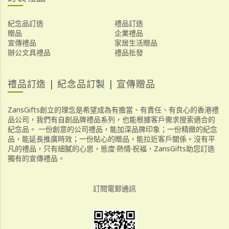
紀念品訂造
禮品訂造
贈品
企業禮品
宣傳禮品
家居生活贈品
辦公文具禮品
禮品批發
禮品訂造 | 紀念品訂製 | 宣傳贈品
ZansGifts創立的理念是希望成為有擔當、有責任、有良心的香港禮
品公司，我們有自創品牌禮品系列，也能根據客戶需求搜索適合的
紀念品。 一份創意的公司禮品，能加深品牌印象；一份精緻的紀念
品，能延長推廣時效；一份貼心的贈品，能拉近客戶關係。沒有平
凡的禮品，只有細膩的心思，態度·熱情·祝福，ZansGifts助您訂造
獨有的宣傳禮品。
訂閱電郵通訊