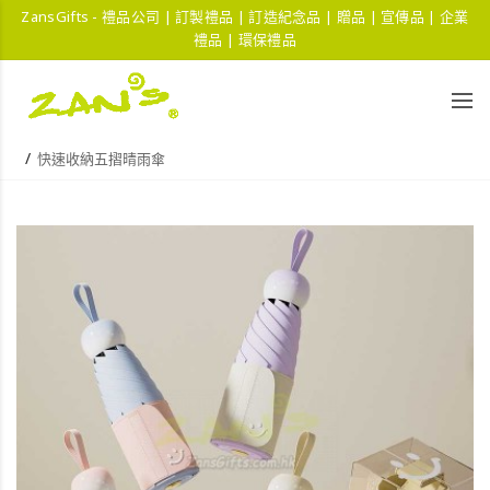
ZansGifts - 禮品公司 | 訂製禮品 | 訂造紀念品 | 贈品 | 宣傳品 | 企業
禮品 | 環保禮品
快速收納五摺晴雨傘