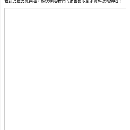
若對此產品感興趣，趕快聯絡我們的銷售獲取更多資料及報價啦！