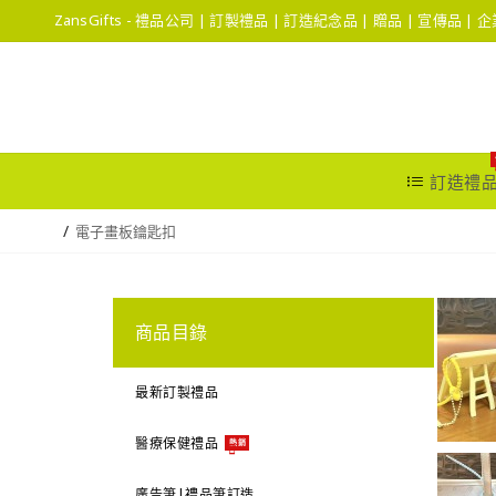
ZansGifts - 禮品公司 | 訂製禮品 | 訂造紀念品 | 贈品 | 宣傳品 |
訂造禮
電子畫板鑰匙扣
商品目錄
最新訂製禮品
醫療保健禮品
熱銷
廣告筆|禮品筆訂造