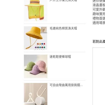
迷你便
液晶畫
可愛外
趣味實
禮物首
適用場
毛邊純色棉質漁夫帽
若對此
速乾輕便棒球帽
可自由彎曲萬用掛鉤隨意鎖