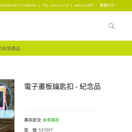
|
|
@ZANSGIFTS.COM.HK
TEL: 3502 4116
WHATSAPP
繁體中文
於尚思禮品
電子畫板鑰匙扣 - 紀念品
HK0.0
庫存狀況:
尚有庫存
型 號:
S37397