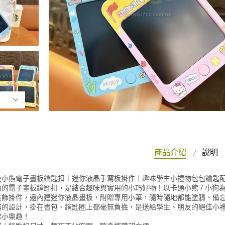
商品介紹
說明
愛小熊電子畫板鑰匙扣｜迷你液晶手寫板掛件｜趣味學生小禮物包包鑰匙
萌的電子畫板鑰匙扣，是結合趣味與實用的小巧好物！以卡通小熊 / 小狗
裝飾掛件，還內建迷你液晶畫板，附贈專用小筆，隨時隨地都能塗鴉、備
攜的設計，掛在書包、鑰匙圈上都毫無負擔，是送給學生、朋友的絕佳小
常小樂趣！