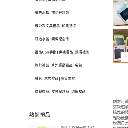
廣告水樽|禮品杯訂製
辦公及文具禮品|印刷禮品
訂造水晶|獎牌紀念品
禮品USB手指|手機贈品|數碼禮品
旅行禮品|戶外運動禮品|袋包
餐具|家居禮品|廣告雨傘
紡織禮品|皮具紀念品|環保禮品
創意可
這款超
鑰匙的
熱銷禮品
輕巧便
增添日
戶外工作螢光漁夫帽