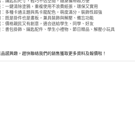
攜：鑰匙扣尺寸，輕巧不佔空間，隨身攜帶超方便
板：一鍵清除塗鴉，重複使用不浪費紙張，環保又實用
觀：多種卡通主題與馬卡龍配色，萌度滿分，裝飾性超強
用：既是掛件也是畫板，兼具裝飾與解壓、備忘功能
選：價格親民又有創意，適合送給學生、同學、好友
景：書包掛飾、鑰匙配件、學生小禮物、節日贈品、解壓小玩具
產品感興趣，趕快聯絡我們的銷售獲取更多資料及報價啦！