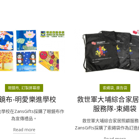
眼鏡布
訂製屏幕擦
索繩袋
廣告袋
鏡布-明愛樂進學校
救世軍大埔綜合家
服務隊-束繩袋
學校在ZansGifts採購了眼鏡布作
為宣傳禮品。
救世軍大埔綜合家居照顧服務
ZansGifts採購了索繩袋作為訂
Read more
Read more