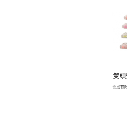
雙頭
善覓有限