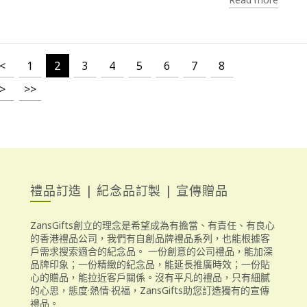
<
1
2
3
4
5
6
7
8
>
>>
禮品訂造 | 紀念品訂製 | 宣傳贈品
ZansGifts創立的理念是希望成為有擔當、有責任、有良心
的香港禮品公司，我們有自創品牌禮品系列，也能根據客
戶需求搜索適合的紀念品。 一份創意的公司禮品，能加深
品牌印象；一份精緻的紀念品，能延長推廣時效；一份貼
心的贈品，能拉近客戶關係。沒有平凡的禮品，只有細膩
的心思，態度·熱情·祝福，ZansGifts助您訂造獨有的宣傳
禮品。