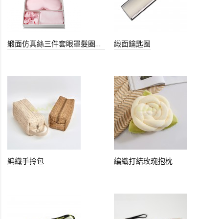
緞面仿真絲三件套眼罩髮圈枕套
緞面鑰匙圈
編織手拎包
編織打結玫瑰抱枕