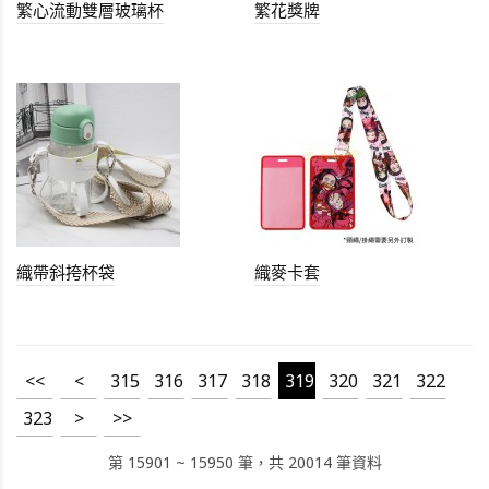
繁心流動雙層玻璃杯
繁花獎牌
織帶斜挎杯袋
織麥卡套
<<
<
315
316
317
318
319
320
321
322
323
>
>>
第 15901 ~ 15950 筆，共 20014 筆資料