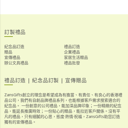
訂製禮品
紀念品訂造
禮品訂造
贈品
企業禮品
宣傳禮品
家居生活贈品
辦公文具禮品
禮品批發
禮品訂造 | 紀念品訂製 | 宣傳贈品
ZansGifts創立的理念是希望成為有擔當、有責任、有良心的香港禮
品公司，我們有自創品牌禮品系列，也能根據客戶需求搜索適合的
紀念品。 一份創意的公司禮品，能加深品牌印象；一份精緻的紀念
品，能延長推廣時效；一份貼心的贈品，能拉近客戶關係。沒有平
凡的禮品，只有細膩的心思，態度·熱情·祝福，ZansGifts助您訂造
獨有的宣傳禮品。