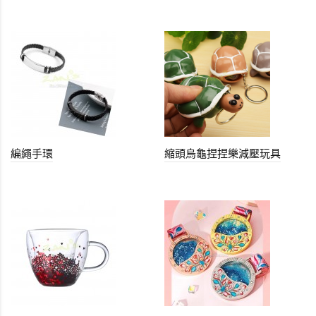
編繩手環
縮頭烏龜捏捏樂減壓玩具