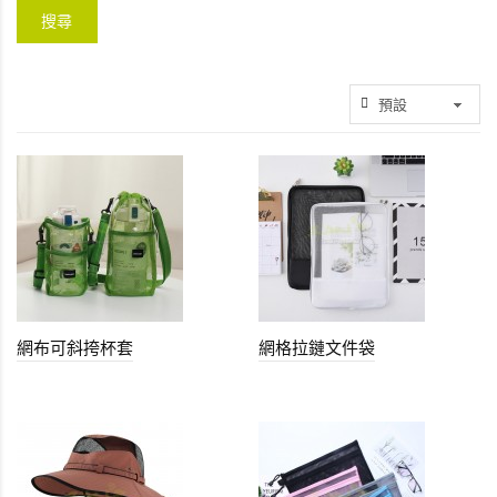
網布可斜挎杯套
網格拉鏈文件袋