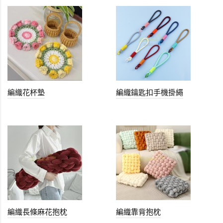
編織花杯墊
編織鑰匙扣手機掛繩
編織長條麻花抱枕
編織靠背抱枕