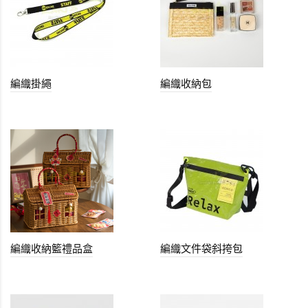
編織掛繩
編織收納包
編織收納籃禮品盒
編織文件袋斜挎包