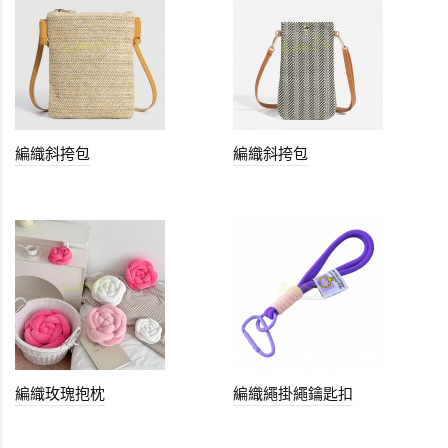
編織斜挎包
編織斜挎包
編織玫瑰抱枕
編織繩掛繩鑰匙扣