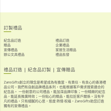
訂製禮品
紀念品訂造
禮品訂造
贈品
企業禮品
宣傳禮品
家居生活贈品
辦公文具禮品
禮品批發
禮品訂造 | 紀念品訂製 | 宣傳贈品
ZansGifts創立的理念是希望成為有擔當、有責任、有良心的香港禮
品公司，我們有自創品牌禮品系列，也能根據客戶需求搜索適合的
紀念品。 一份創意的公司禮品，能加深品牌印象；一份精緻的紀念
品，能延長推廣時效；一份貼心的贈品，能拉近客戶關係。沒有平
凡的禮品，只有細膩的心思，態度·熱情·祝福，ZansGifts助您訂造
獨有的宣傳禮品。