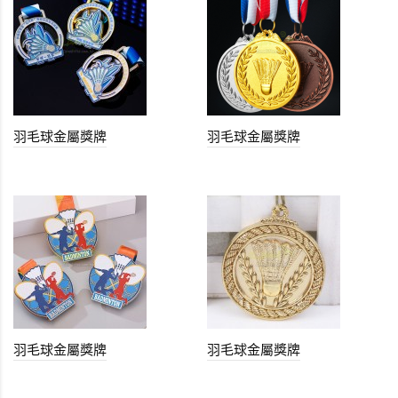
羽毛球金屬獎牌
羽毛球金屬獎牌
羽毛球金屬獎牌
羽毛球金屬獎牌