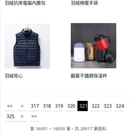
羽絨抗摔電腦內膽包
羽絨棉暖手袋
羽絨背心
翻蓋不鏽鋼保溫杯
<<
<
317
318
319
320
321
322
323
324
325
>
>>
第 16001 ~ 16050 筆，共 20017 筆資料