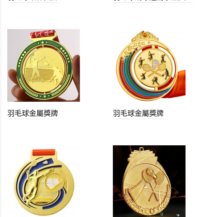
羽毛球金屬獎牌
羽毛球金屬獎牌