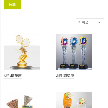
羽毛球獎座
羽毛球獎座