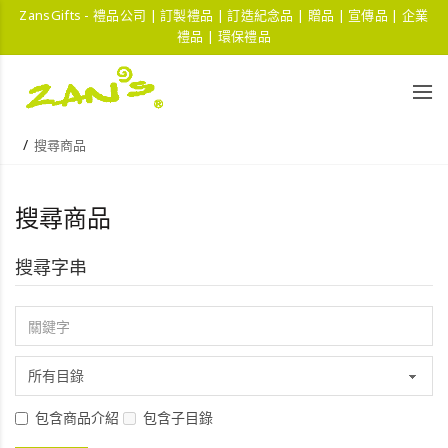
ZansGifts - 禮品公司 | 訂製禮品 | 訂造紀念品 | 贈品 | 宣傳品 | 企業
禮品 | 環保禮品
搜尋商品
搜尋商品
搜尋字串
包含商品介紹
包含子目錄