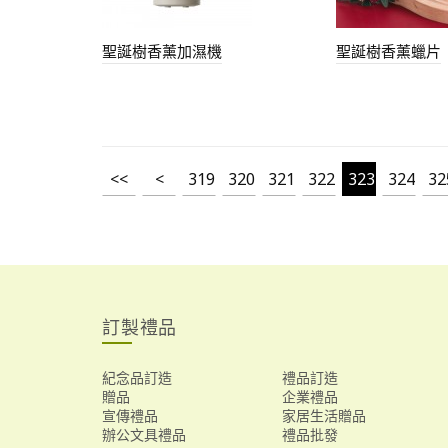
聖誕樹香薰加濕機
聖誕樹香薰蠟片
<<
<
319
320
321
322
323
324
32
訂製禮品
紀念品訂造
禮品訂造
贈品
企業禮品
宣傳禮品
家居生活贈品
辦公文具禮品
禮品批發