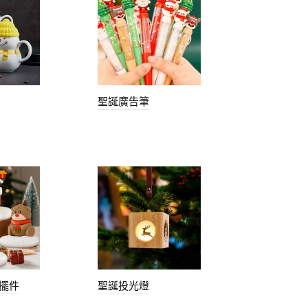
聖誕廣告筆
擺件
聖誕投光燈