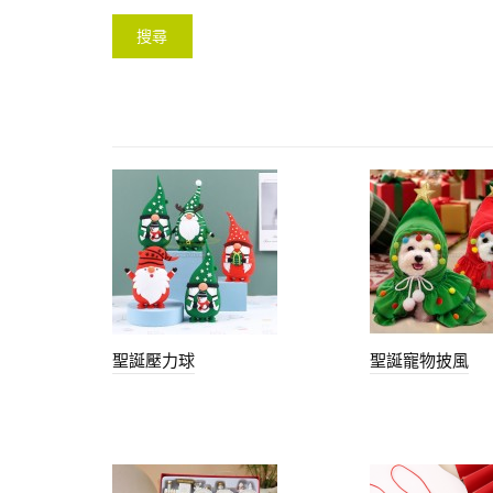
聖誕壓力球
聖誕寵物披風