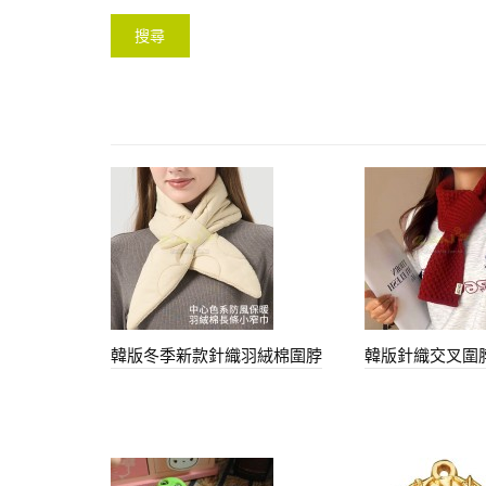
韓版冬季新款針織羽絨棉圍脖
韓版針織交叉圍