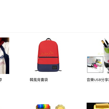
脖
韓風背囊袋
音樂USB分享