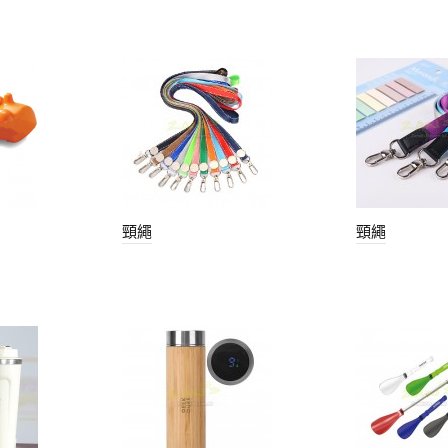
頸繩
頸繩