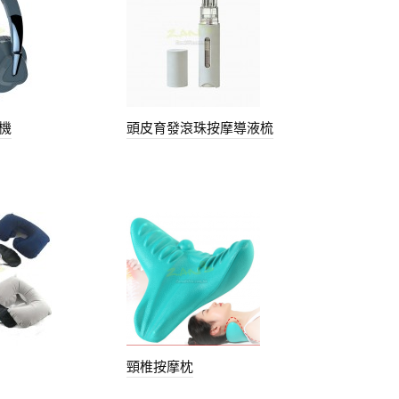
機
頭皮育發滾珠按摩導液梳
頸椎按摩枕