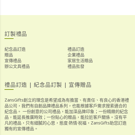
訂製禮品
紀念品訂造
禮品訂造
贈品
企業禮品
宣傳禮品
家居生活贈品
辦公文具禮品
禮品批發
禮品訂造 | 紀念品訂製 | 宣傳贈品
ZansGifts創立的理念是希望成為有擔當、有責任、有良心的香港禮
品公司，我們有自創品牌禮品系列，也能根據客戶需求搜索適合的
紀念品。 一份創意的公司禮品，能加深品牌印象；一份精緻的紀念
品，能延長推廣時效；一份貼心的贈品，能拉近客戶關係。沒有平
凡的禮品，只有細膩的心思，態度·熱情·祝福，ZansGifts助您訂造
獨有的宣傳禮品。