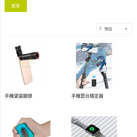
手機望遠鏡頭
手機雲台穩定器