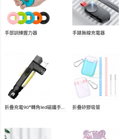
手部訓練握力器
手錶無線充電器
折疊充電90°轉角led磁鐵手電筒
折疊矽膠吸管