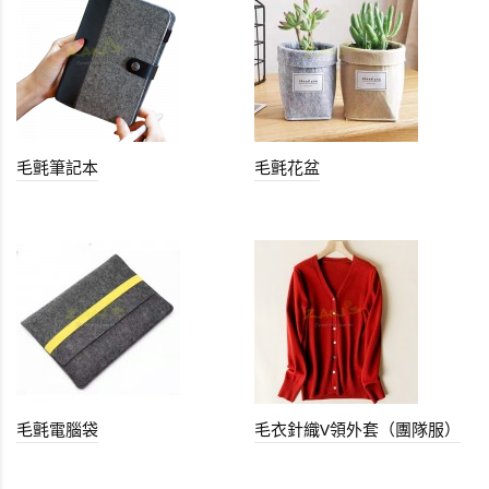
毛氈筆記本
毛氈花盆
毛氈電腦袋
毛衣針織V領外套（團隊服）