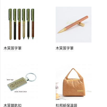
木質簽字筆
木質簽字筆
木質鎖匙扣
杜邦紙保溫袋