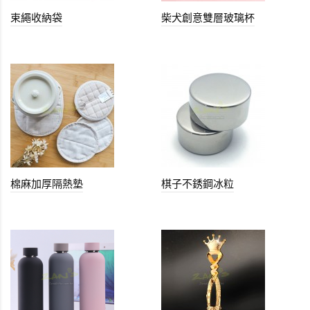
束繩收納袋
柴犬創意雙層玻璃杯
棉麻加厚隔熱墊
棋子不銹鋼冰粒