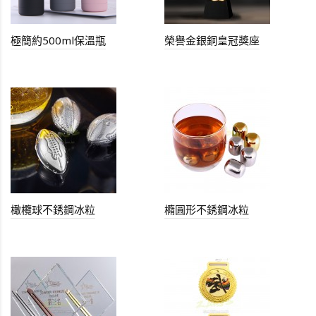
極簡約500ml保溫瓶
榮譽金銀銅皇冠獎座
橄欖球不銹鋼冰粒
橢圓形不銹鋼冰粒