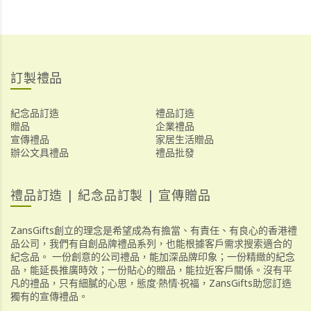
訂製禮品
紀念品訂造
禮品訂造
贈品
企業禮品
宣傳禮品
家居生活贈品
辦公文具禮品
禮品批發
禮品訂造 | 紀念品訂製 | 宣傳贈品
ZansGifts創立的理念是希望成為有擔當、有責任、有良心的香港禮
品公司，我們有自創品牌禮品系列，也能根據客戶需求搜索適合的
紀念品。 一份創意的公司禮品，能加深品牌印象；一份精緻的紀念
品，能延長推廣時效；一份貼心的贈品，能拉近客戶關係。沒有平
凡的禮品，只有細膩的心思，態度·熱情·祝福，ZansGifts助您訂造
獨有的宣傳禮品。