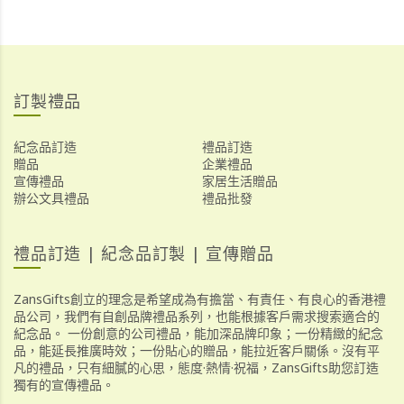
訂製禮品
紀念品訂造
禮品訂造
贈品
企業禮品
宣傳禮品
家居生活贈品
辦公文具禮品
禮品批發
禮品訂造 | 紀念品訂製 | 宣傳贈品
ZansGifts創立的理念是希望成為有擔當、有責任、有良心的香港禮
品公司，我們有自創品牌禮品系列，也能根據客戶需求搜索適合的
紀念品。 一份創意的公司禮品，能加深品牌印象；一份精緻的紀念
品，能延長推廣時效；一份貼心的贈品，能拉近客戶關係。沒有平
凡的禮品，只有細膩的心思，態度·熱情·祝福，ZansGifts助您訂造
獨有的宣傳禮品。