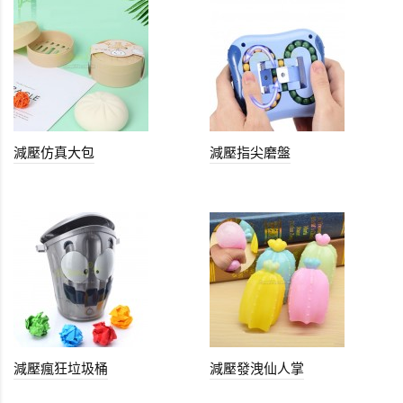
減壓仿真大包
減壓指尖磨盤
減壓瘋狂垃圾桶
減壓發洩仙人掌