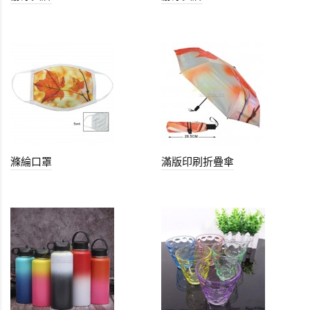
滌綸口罩
滿版印刷折疊傘