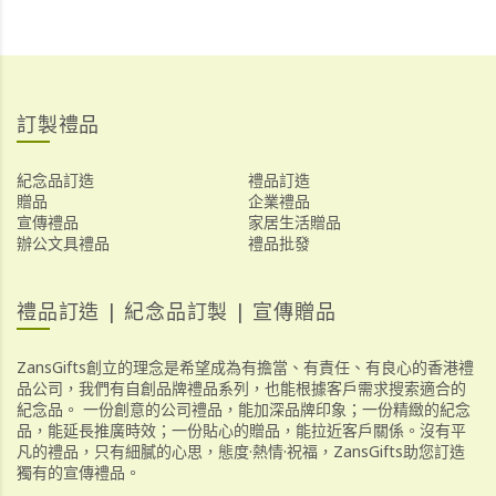
訂製禮品
紀念品訂造
禮品訂造
贈品
企業禮品
宣傳禮品
家居生活贈品
辦公文具禮品
禮品批發
禮品訂造 | 紀念品訂製 | 宣傳贈品
ZansGifts創立的理念是希望成為有擔當、有責任、有良心的香港禮
品公司，我們有自創品牌禮品系列，也能根據客戶需求搜索適合的
紀念品。 一份創意的公司禮品，能加深品牌印象；一份精緻的紀念
品，能延長推廣時效；一份貼心的贈品，能拉近客戶關係。沒有平
凡的禮品，只有細膩的心思，態度·熱情·祝福，ZansGifts助您訂造
獨有的宣傳禮品。