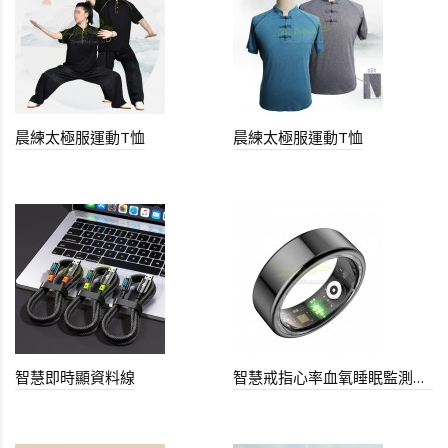
晨練太極服運動T恤
晨練太極服運動T恤
智慧即時顯資料線
智慧戒指心率血氧睡眠監測追跡指環