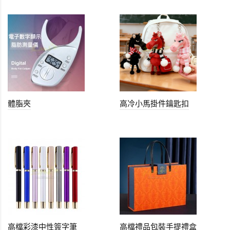
體脂夾
高冷小馬掛件鑰匙扣
高檔彩漆中性簽字筆
高檔禮品包裝手提禮盒