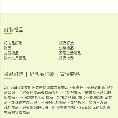
訂製禮品
紀念品訂造
禮品訂造
贈品
企業禮品
宣傳禮品
家居生活贈品
辦公文具禮品
禮品批發
禮品訂造 | 紀念品訂製 | 宣傳贈品
ZansGifts創立的理念是希望成為有擔當、有責任、有良心的香港禮
品公司，我們有自創品牌禮品系列，也能根據客戶需求搜索適合的
紀念品。 一份創意的公司禮品，能加深品牌印象；一份精緻的紀念
品，能延長推廣時效；一份貼心的贈品，能拉近客戶關係。沒有平
凡的禮品，只有細膩的心思，態度·熱情·祝福，ZansGifts助您訂造
獨有的宣傳禮品。