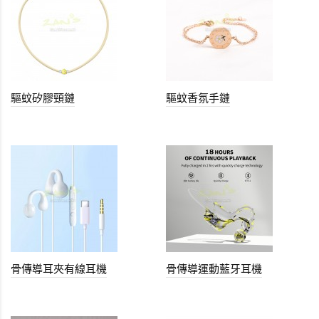
驅蚊矽膠頸鏈
驅蚊香氛手鏈
骨傳導耳夾有線耳機
骨傳導運動藍牙耳機