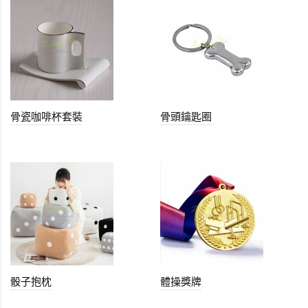
骨瓷咖啡杯套裝
骨頭鑰匙圈
骰子抱枕
體操獎牌