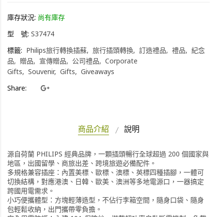
庫存狀況:
尚有庫存
型 號:
S37474
標籤:
Philips旅行轉換插蘇
旅行插頭轉換
訂造禮品
禮品
紀念
品
贈品
宣傳贈品
公司禮品
Corporate
Gifts
Souvenir
Gifts
Giveaways
Share:
商品介紹
說明
源自荷蘭 PHILIPS 經典品牌，一顆插頭暢行全球超過 200 個國家與
地區，出國留學、商旅出差、跨境旅遊必備配件。
多規格兼容插座：內置美標、歐標、澳標、英標四種插腳，一體可
切換結構，對應港澳、日韓、歐美、澳洲等多地電源口，一器搞定
跨國用電需求。
小巧便攜體型：方塊輕薄造型，不佔行李箱空間，隨身口袋、隨身
包輕鬆收納，出門攜帶零負擔。