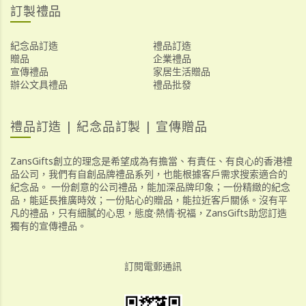
訂製禮品
紀念品訂造
禮品訂造
贈品
企業禮品
宣傳禮品
家居生活贈品
辦公文具禮品
禮品批發
禮品訂造 | 紀念品訂製 | 宣傳贈品
ZansGifts創立的理念是希望成為有擔當、有責任、有良心的香港禮
品公司，我們有自創品牌禮品系列，也能根據客戶需求搜索適合的
紀念品。 一份創意的公司禮品，能加深品牌印象；一份精緻的紀念
品，能延長推廣時效；一份貼心的贈品，能拉近客戶關係。沒有平
凡的禮品，只有細膩的心思，態度·熱情·祝福，ZansGifts助您訂造
獨有的宣傳禮品。
訂閱電郵通訊