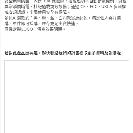
安全用電防護：內建 10A 保險絲，搭載超功率自動斷電機制，負載
異常瞬間斷電，杜絕過載燒毀設備；通過 CE、FCC、UKCA 多國權
威安規認證，出國使用安全有保障。
多色可選款式：黑、粉、藍、白四款實惠配色，滿足個人喜好選
購，單件即可採購，庫存充足出貨快速。
個性定製LOGO，傳宣效果明顯。
若對此產品感興趣，趕快聯絡我們的銷售獲取更多資料及報價啦！