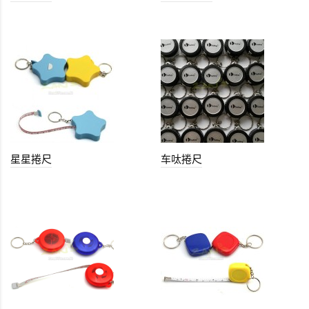
星星捲尺
车呔捲尺