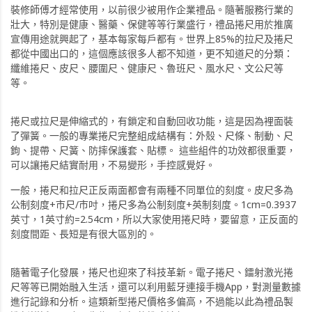
裝修師傅才經常使用，以前很少被用作企業禮品。隨著服務行業的
壯大，特別是健康、醫藥、保健等等行業盛行，禮品捲尺用於推廣
宣傳用途就興起了，基本每家每戶都有。世界上85%的拉尺及捲尺
都從中國出口的，這個應該很多人都不知道，更不知道尺的分類：
纖維捲尺、皮尺、腰圍尺、健康尺、魯班尺、風水尺、文公尺等
等。
捲尺或拉尺是伸縮式的，有鎖定和自動回收功能，這是因為裡面裝
了彈簧。一般的專業捲尺完整組成結構有：外殼、尺條、制動、尺
鉤、提帶、尺簧、防摔保護套、貼標。 這些組件的功效都很重要，
可以讓捲尺結實耐用，不易變形，手控感覺好。
一般，捲尺和拉尺正反兩面都會有兩種不同單位的刻度。皮尺多為
公制刻度+市尺/市吋，捲尺多為公制刻度+英制刻度。1cm=0.3937
英寸，1英寸約=2.54cm，所以大家使用捲尺時，要留意，正反面的
刻度間距、長短是有很大區別的。
隨著電子化發展，捲尺也迎來了科技革新。電子捲尺、鐳射激光捲
尺等等已開始融入生活，還可以利用藍牙連接手機App，對測量數據
進行記錄和分析。這類新型捲尺價格多偏高，不過能以此為禮品製