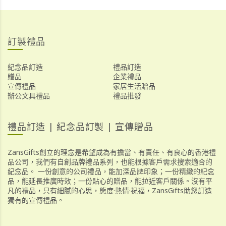
訂製禮品
紀念品訂造
禮品訂造
贈品
企業禮品
宣傳禮品
家居生活贈品
辦公文具禮品
禮品批發
禮品訂造 | 紀念品訂製 | 宣傳贈品
ZansGifts創立的理念是希望成為有擔當、有責任、有良心的香港禮
品公司，我們有自創品牌禮品系列，也能根據客戶需求搜索適合的
紀念品。 一份創意的公司禮品，能加深品牌印象；一份精緻的紀念
品，能延長推廣時效；一份貼心的贈品，能拉近客戶關係。沒有平
凡的禮品，只有細膩的心思，態度·熱情·祝福，ZansGifts助您訂造
獨有的宣傳禮品。