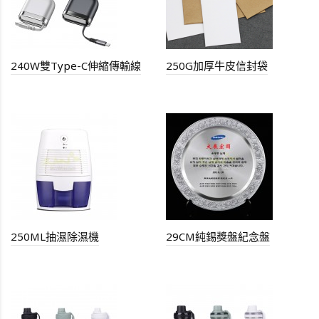
240W雙Type-C伸縮傳輸線
250G加厚牛皮信封袋
250ML抽濕除濕機
29CM純錫獎盤紀念盤