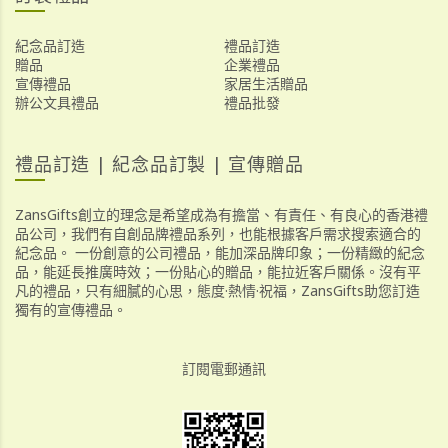
紀念品訂造
禮品訂造
贈品
企業禮品
宣傳禮品
家居生活贈品
辦公文具禮品
禮品批發
禮品訂造 | 紀念品訂製 | 宣傳贈品
ZansGifts創立的理念是希望成為有擔當、有責任、有良心的香港禮
品公司，我們有自創品牌禮品系列，也能根據客戶需求搜索適合的
紀念品。 一份創意的公司禮品，能加深品牌印象；一份精緻的紀念
品，能延長推廣時效；一份貼心的贈品，能拉近客戶關係。沒有平
凡的禮品，只有細膩的心思，態度·熱情·祝福，ZansGifts助您訂造
獨有的宣傳禮品。
訂閱電郵通訊