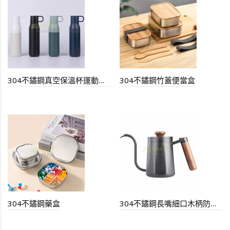
304不鏽鋼真空保溫杯運動水壺
304不鏽鋼竹蓋便當盒
304不鏽鋼藥盒
304不鏽鋼長嘴細口木柄防燙手沖壺