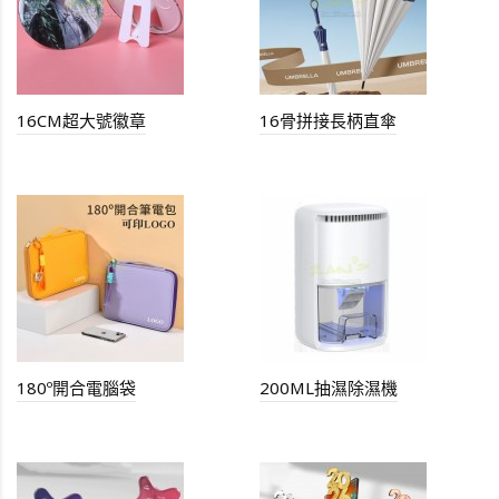
16CM超大號徽章
16骨拼接長柄直傘
180º開合電腦袋
200ML抽濕除濕機