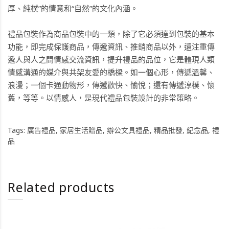
厚、純樸”的情意和“自然”的文化內涵。
禮品包裝作為商品包裝中的一類，除了它必須達到包裝的基本
功能，即完成保護商品，傳遞資訊、推銷商品以外，還注重傳
遞人與人之間情感交流資訊，提升禮品的品位，它是體現人類
情感溝通的媒介與共架友愛的橋樑。如一個心形，傳遞溫馨、
浪漫；一個卡通動物形，傳遞歡快、愉悅；還有傳遞淳樸、懷
舊，等等。以情感人，是現代禮品包裝設計的非常策略。
Tags:
廣告禮品
,
家居生活贈品
,
辦公文具禮品
,
精品批發
,
紀念品
,
禮
品
Related products