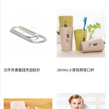
文件夾書籤錢夾迴紋針
280ML小麥秸稈漱口杯