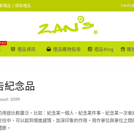
 企業禮品 | 環保禮品
SALES
SALE
品
禮品資訊
禮品購物指南
禮品Blog
關
告紀念品
ead: 5099
的用途比較廣泛，比如：紀念某一個人、紀念某件事、紀念某一次會
交往中，可以起到增進感情、加深印象的作用。用作單位與單位之間
禮節。