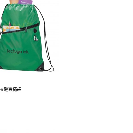
拉鏈束繩袋