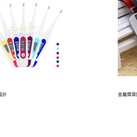
溫計
金屬獎章