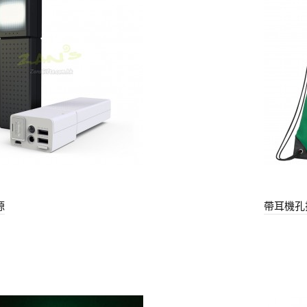
源
帶耳機孔