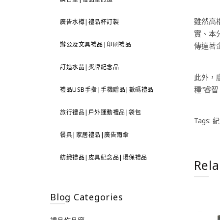
雖然高
廣告水樽|禮品杯訂製
實、本
辦公及文具禮品|印刷禮品
傳達著
訂造水晶|獎牌紀念品
此外，
種“睿
禮品USB手指|手機贈品|數碼禮品
旅行禮品|戶外運動禮品|袋包
Tags:
紀
餐具|家居禮品|廣告雨傘
紡織禮品|皮具紀念品|環保禮品
Rela
Blog Categories