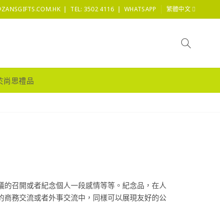
|
|
@ZANSGIFTS.COM.HK
TEL: 3502 4116
WHATSAPP
繁體中文
於尚思禮品
議的召開或者紀念個人一段感情等等。紀念品，在人
的商務交流或者外事交流中，同樣可以展現友好的公