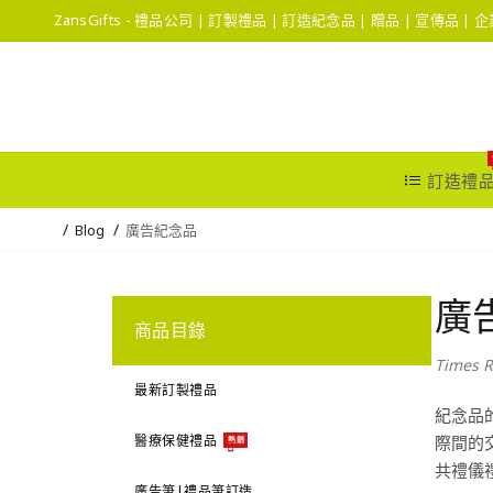
ZansGifts - 禮品公司 | 訂製禮品 | 訂造紀念品 | 贈品 | 宣傳品 |
訂造禮
Blog
廣告紀念品
廣
商品目錄
Times R
最新訂製禮品
紀念品
醫療保健禮品
際間的
熱銷
共禮儀
廣告筆|禮品筆訂造