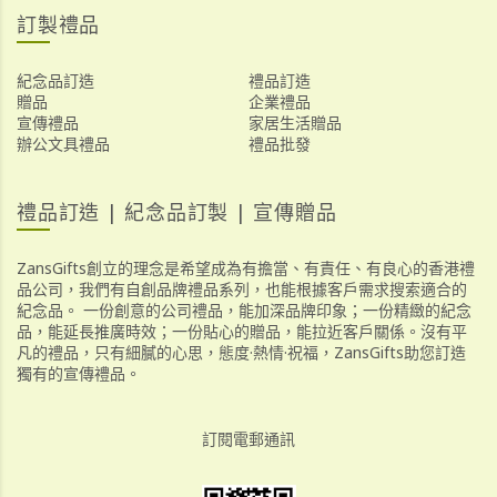
訂製禮品
紀念品訂造
禮品訂造
贈品
企業禮品
宣傳禮品
家居生活贈品
辦公文具禮品
禮品批發
禮品訂造 | 紀念品訂製 | 宣傳贈品
ZansGifts創立的理念是希望成為有擔當、有責任、有良心的香港禮
品公司，我們有自創品牌禮品系列，也能根據客戶需求搜索適合的
紀念品。 一份創意的公司禮品，能加深品牌印象；一份精緻的紀念
品，能延長推廣時效；一份貼心的贈品，能拉近客戶關係。沒有平
凡的禮品，只有細膩的心思，態度·熱情·祝福，ZansGifts助您訂造
獨有的宣傳禮品。
訂閱電郵通訊