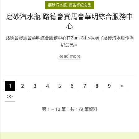
磨砂汽水瓶
廣告杯紀念品
磨砂汽水瓶-路德會賽馬會華明綜合服務中
心
路德會賽馬會華明綜合服務中心在ZansGifts採購了磨砂汽水瓶作為
紀念品。
Read more
1
2
3
4
5
6
7
8
9
>
>>
第 1 ~ 12 筆，共 179 筆資料