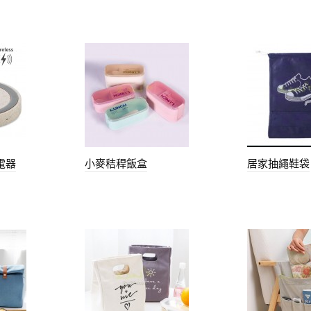
電器
小麥秸稈飯盒
居家抽繩鞋袋