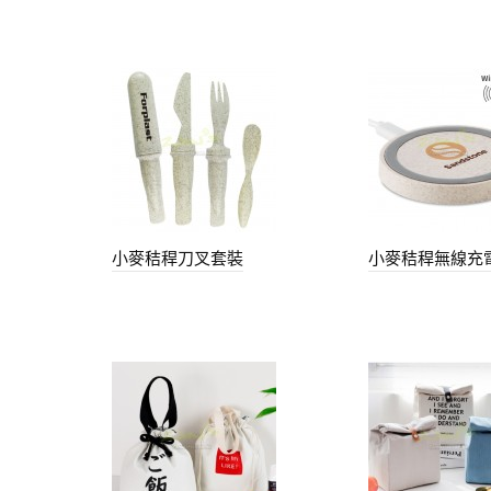
小麥秸稈刀叉套裝
小麥秸稈無線充