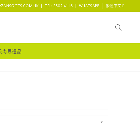
|
|
@ZANSGIFTS.COM.HK
TEL: 3502 4116
WHATSAPP
繁體中文
於尚思禮品