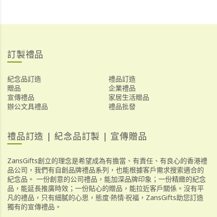
訂製禮品
紀念品訂造
禮品訂造
贈品
企業禮品
宣傳禮品
家居生活贈品
辦公文具禮品
禮品批發
禮品訂造 | 紀念品訂製 | 宣傳贈品
ZansGifts創立的理念是希望成為有擔當、有責任、有良心的香港禮
品公司，我們有自創品牌禮品系列，也能根據客戶需求搜索適合的
紀念品。 一份創意的公司禮品，能加深品牌印象；一份精緻的紀念
品，能延長推廣時效；一份貼心的贈品，能拉近客戶關係。沒有平
凡的禮品，只有細膩的心思，態度·熱情·祝福，ZansGifts助您訂造
獨有的宣傳禮品。