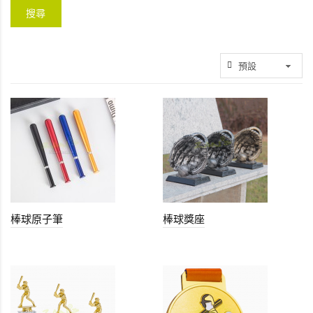
棒球原子筆
棒球獎座