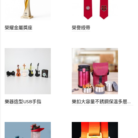
榮耀金屬獎座
榮譽綬帶
樂器造型USB手指
樂扣大容量不銹鋼保溫多層便當盒