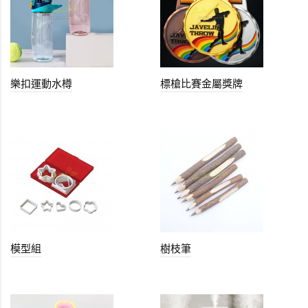
樂扣運動水樽
標槍比賽金屬獎牌
模型組
樹枝筆