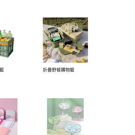
籃
折疊野餐購物籃