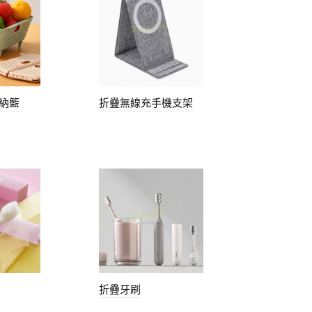
納籃
折疊無線充手機支架
折疊牙刷