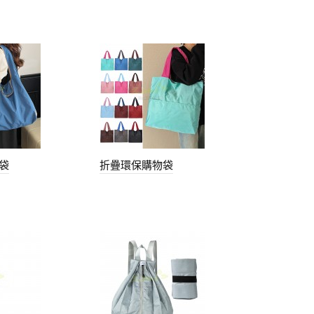
袋
折疊環保購物袋