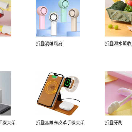
折疊渦輪風扇
折疊瀝水籃收
手機支架
折疊無線充皮革手機支架
折疊牙刷