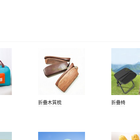
折疊木質梳
折疊椅