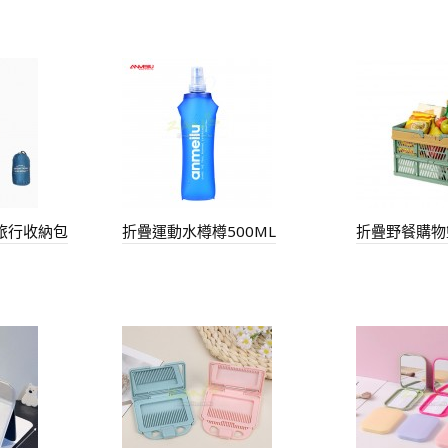
旅行收納包
折疊運動水樽樽500ML
折疊野餐購物