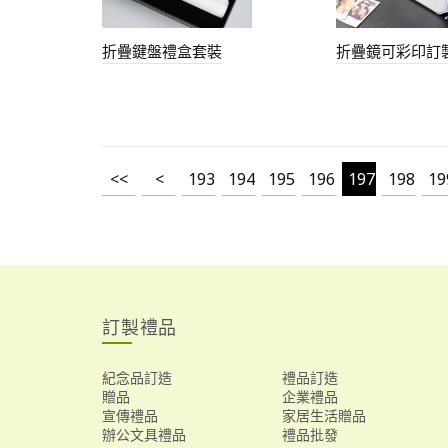
折疊鍵盤禮盒套裝
折疊鏡可彩印訂
<<
<
193
194
195
196
197
198
19
訂製禮品
紀念品訂造
禮品訂造
贈品
企業禮品
宣傳禮品
家居生活贈品
辦公文具禮品
禮品批發