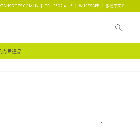
|
|
@ZANSGIFTS.COM.HK
TEL: 3502 4116
WHATSAPP
繁體中文
於尚思禮品