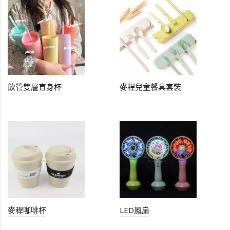
飲管雙層直身杯
麥稈兒童餐具套裝
麥稈咖啡杯
LED風扇