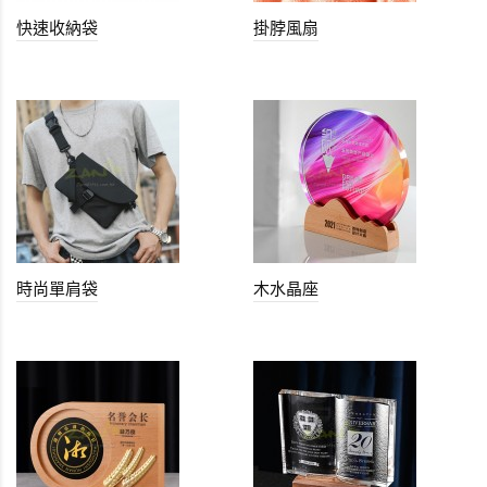
快速收納袋
掛脖風扇
時尚單肩袋
木水晶座