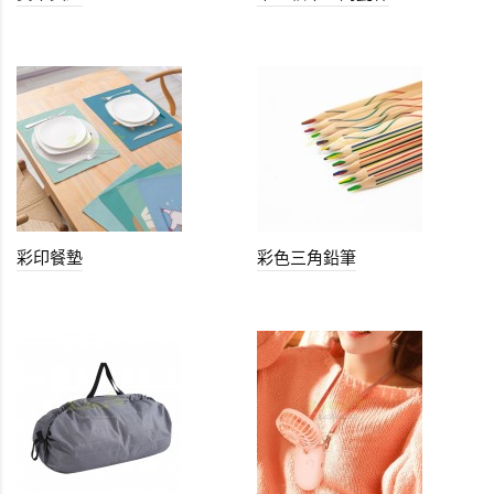
彩印餐墊
彩色三角鉛筆