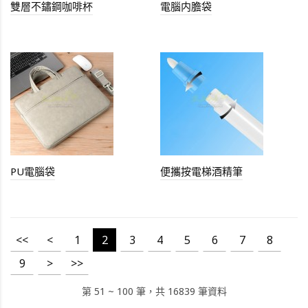
雙層不鏽鋼咖啡杯
電腦内膽袋
PU電腦袋
便攜按電梯酒精筆
<<
<
1
2
3
4
5
6
7
8
9
>
>>
第 51 ~ 100 筆，共 16839 筆資料