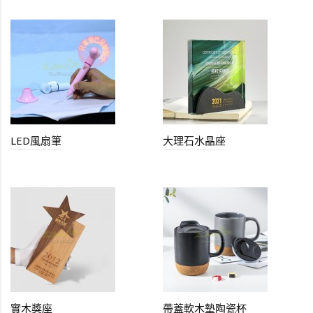
LED風扇筆
大理石水晶座
實木獎座
帶蓋軟木墊陶瓷杯