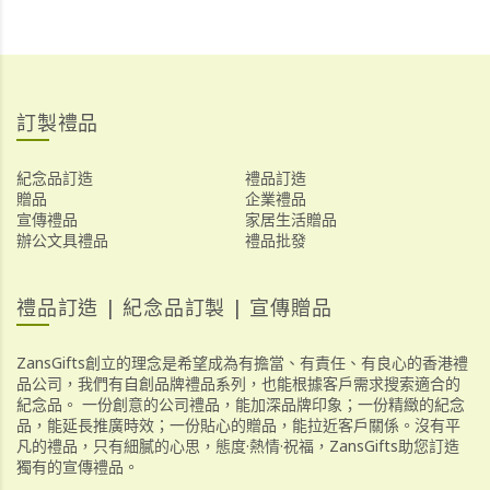
訂製禮品
紀念品訂造
禮品訂造
贈品
企業禮品
宣傳禮品
家居生活贈品
辦公文具禮品
禮品批發
禮品訂造 | 紀念品訂製 | 宣傳贈品
ZansGifts創立的理念是希望成為有擔當、有責任、有良心的香港禮
品公司，我們有自創品牌禮品系列，也能根據客戶需求搜索適合的
紀念品。 一份創意的公司禮品，能加深品牌印象；一份精緻的紀念
品，能延長推廣時效；一份貼心的贈品，能拉近客戶關係。沒有平
凡的禮品，只有細膩的心思，態度·熱情·祝福，ZansGifts助您訂造
獨有的宣傳禮品。