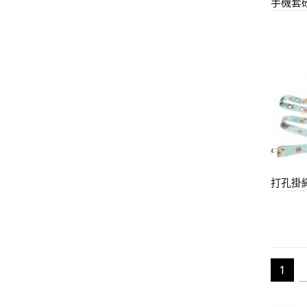
手機套
打孔掛
1