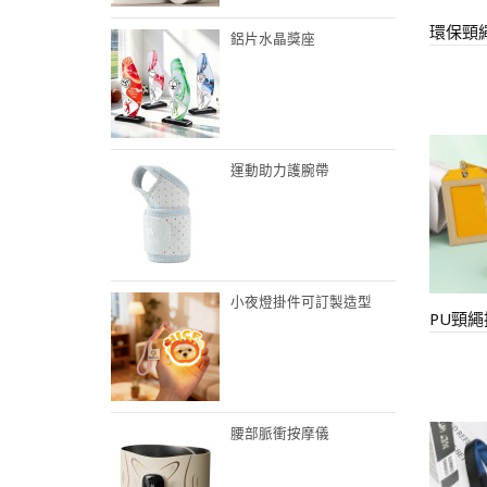
環保頸
鋁片水晶獎座
運動助力護腕帶
小夜燈掛件可訂製造型
PU頸
腰部脈衝按摩儀