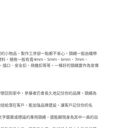
眼的小物品，製作工序卻一點都不省心。頸繩一般由織帶
料，規格一般有寬4mm、5mm、6mm、7mm、
件夾、插口、安全扣、飛機扣等等。一條好的頸繩要作為宣傳
即使回到家中，參展者仍會長久地記住你的品牌。頸繩為
禮品贈送給潛在客戶，能加強品牌建設，讓客戶記住你的名
了文字圖案或標識的專用頸繩，還能顯現身為其中一員的自