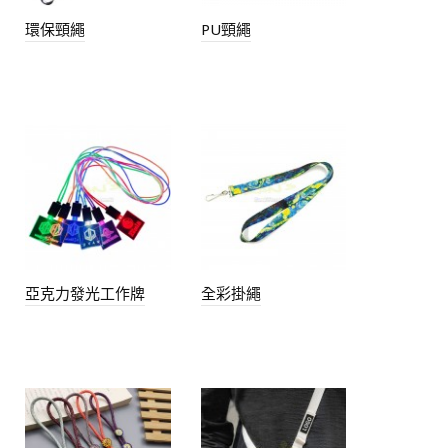
環保頸繩
PU頸繩
亞克力發光工作牌
全彩掛繩