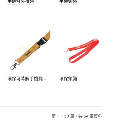
手機背夾掛繩
手機頸繩
環保可降解手機繩掛繩
環保頸繩
第 1 ~ 50 筆，共 64 筆資料