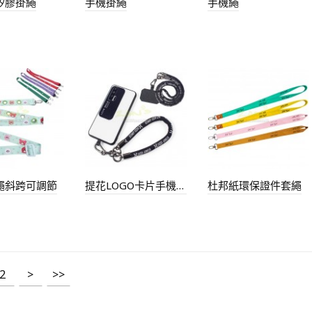
矽膠掛繩
手機掛繩
手機繩
繩斜跨可調節
提花LOGO卡片手機掛繩
杜邦紙環保證件套繩
2
>
>>