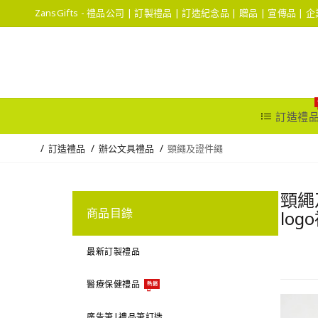
ZansGifts - 禮品公司 | 訂製禮品 | 訂造紀念品 | 贈品 | 宣傳品 |
訂造禮
訂造禮品
辦公文具禮品
頸繩及證件繩
頸繩
商品目錄
log
最新訂製禮品
醫療保健禮品
熱銷
廣告筆|禮品筆訂造