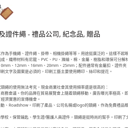
及證件繩 - 禮品公司, 紀念品, 贈品
以作為手機繩、證件繩、掛帶、相機掛繩等等，用途挺廣泛的。這樣不起
成，織帶材料有尼龍、PVC、PU、滌綸、棉、金屬、樹脂和環保可分解材
10mm、12mm、16mm、20mm、25mm；配件通常有金屬扣、證
印刷文字及圖案是必須的，印刷工藝主要使用轉印、絲印和提花。
代頸繩的使用無法考究，現金商業社會其使用頻率還是很高的：
會、商務會議。你的品牌在貿易展覽會上隨着頸繩移動，廣告曝光率極高，
了經濟實惠的宣傳機會。
活動、Roadshow。印刷了產品、公司名稱或logo的頸繩，作為免費
院和學校。保管鑰匙、學生證/醫護人員證件，頸繩是挺時尚的幫手。印刷