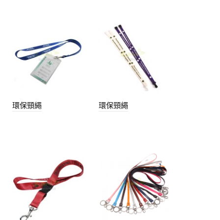
環保頸繩
環保頸繩