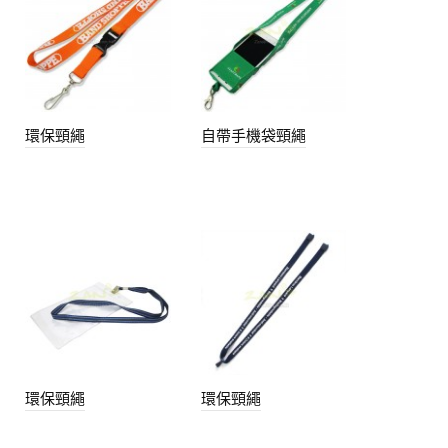
環保頸繩
自帶手機袋頸繩
環保頸繩
環保頸繩