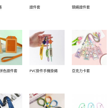
繩
證件套
頸繩證件套
繩拼色證件套
PVC掛件手機掛繩
亞克力卡套