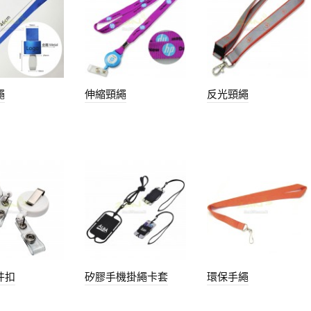
繩
伸縮頸繩
反光頸繩
件扣
矽膠手機掛繩卡套
環保手繩