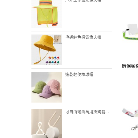
毛邊純色棉質漁夫帽
環保頸
速乾輕便棒球帽
可自由彎曲萬用掛鉤隨意鎖