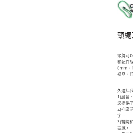
頸繩
頸繩可
和配件組
8mm、
禮品，
久遠年
1)展
您提供
2)推廣
字。
3)醫
豪感。