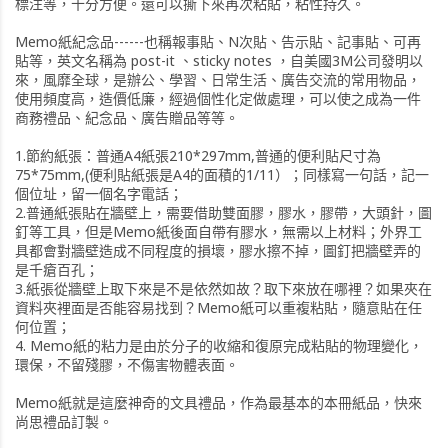
標注等，十分方便。還可以撕下來再次粘貼，粘性持久。
Memo紙紀念品------也稱報事貼、N次貼、告示貼、記事貼、可再
貼等，英文名稱為 post-it 、sticky notes ，自美國3M公司發明以
來，風靡全球，是辦公、學習、日常生活、廣告交流的常用物品，
使用頻度高，造價低廉，經過個性化定做處理，可以使之成為一件
商務禮品、紀念品、廣告贈品等等。
1.節約紙張：普通A4紙張210*297mm,普通的便利貼尺寸為
75*75mm,(便利貼紙張是A4的面積的1/11）；同樣寫一句話，記一
個位址，留一個名字電話；
2.普通紙張貼在牆壁上，需要借助雙面膠，膠水，膠帶，大頭針，圖
釘等工具，但是Memo紙後面自帶有膠水，無需以上材料；外界工
具都會對牆壁造成不同程度的損壞，膠水擦不掉，圖釘把牆壁弄的
是千瘡百孔；
3.紙張從牆壁上取下來是不是依然如故？取下來放在哪裡？如果夾在
資料夾裡面是否能容易找到？Memo紙可以重複粘貼，隨意貼在任
何位置；
4. Memo紙的粘力是由於分子的收縮和復原完成粘貼的物理變化，
環保，不留殘膠，不傷害物體表面。
Memo紙就是這麼神奇的文具禮品，作為最基本的本冊紙品，快來
尚思禮品訂製。