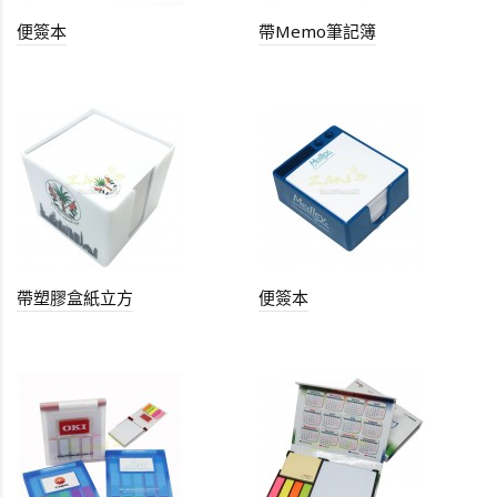
便簽本
帶Memo筆記簿
帶塑膠盒紙立方
便簽本