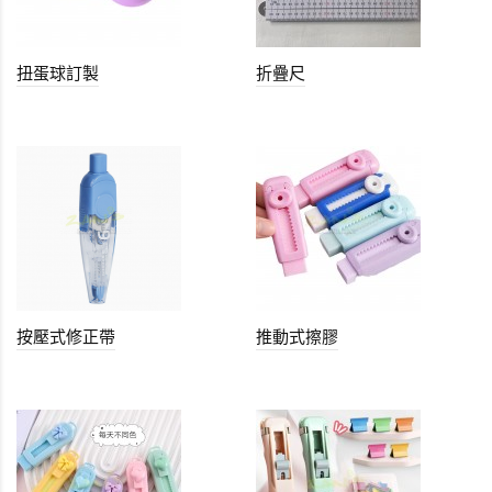
扭蛋球訂製
折疊尺
按壓式修正帶
推動式擦膠