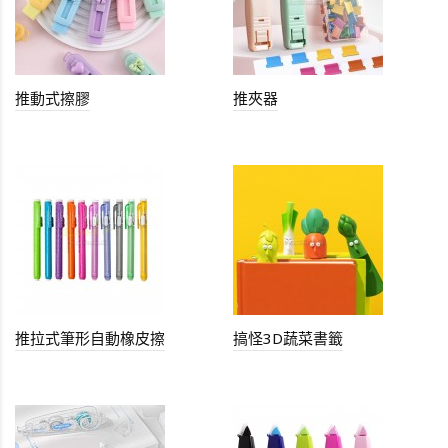
推動式擦膠
推夾器
推拉式筆形自動橡皮擦
搞怪3D蔬菜書籤