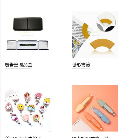
廣告筆贈品盒
弧形書簽