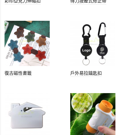
彩印亞克力伸縮扣
得力按壓式修正帶
復古磁性書籤
戶外易拉鑰匙扣