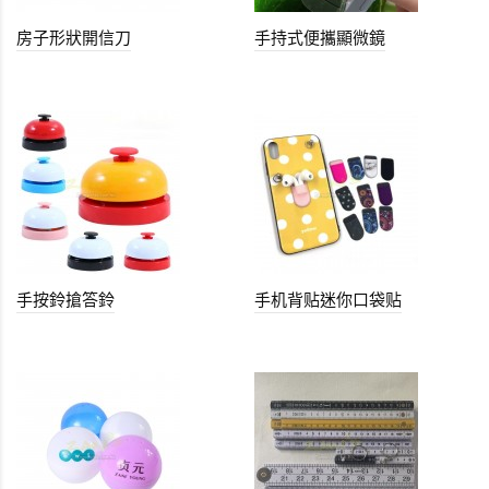
房子形狀開信刀
手持式便攜顯微鏡
手按鈴搶答鈴
手机背贴迷你口袋贴