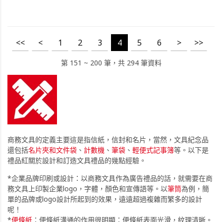
<<
<
1
2
3
4
5
6
>
>>
第 151 ~ 200 筆，共 294 筆資料
商務文具的定義主要這是指信紙，信封和名片，當然，文具紀念品
還包括
名片夾和文件袋
、
計數機
、
筆袋
、
輕便式記事簿
等。以下是
禮品紅關於設計和訂造文具禮品的幾點經驗。
*企業品牌印刷或設計：以商務文具作為廣告禮品的話，就需要在商
務文具上印製企業logo，字體，顏色和宣傳語等。以
筆筒
為例，簡
單的品牌或logo設計所起到的效果，遠遠超過複雜而繁多的設計
呢！
*
便條紙
：便條紙溝通的作用很明顯：便條紙表面光滑，紋理清晰。