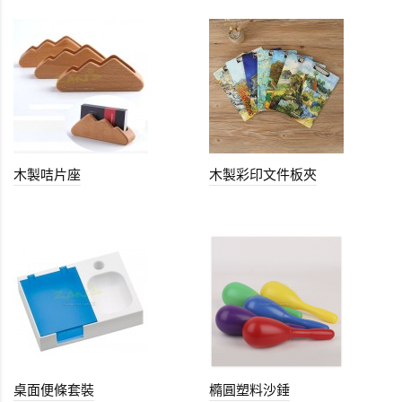
木製咭片座
木製彩印文件板夾
桌面便條套裝
橢圓塑料沙錘