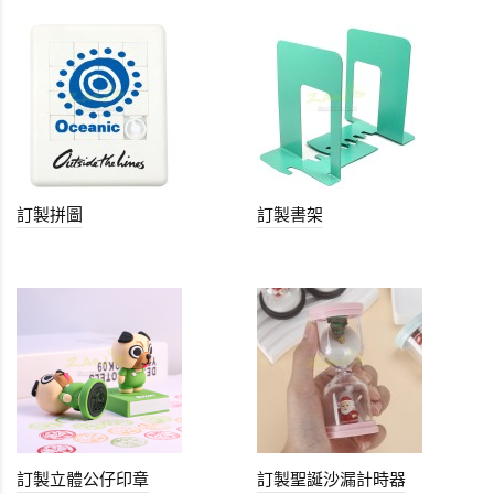
訂製拼圖
訂製書架
訂製立體公仔印章
訂製聖誕沙漏計時器