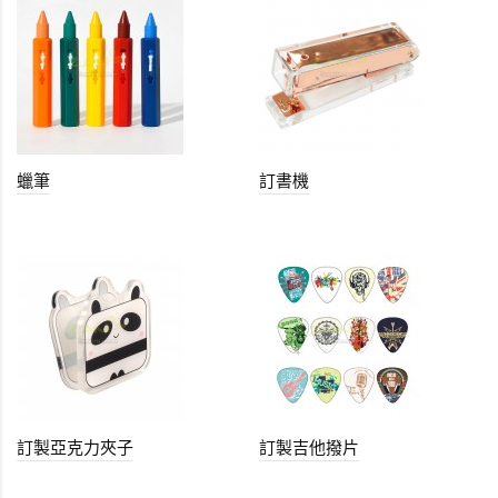
蠟筆
訂書機
訂製亞克力夾子
訂製吉他撥片