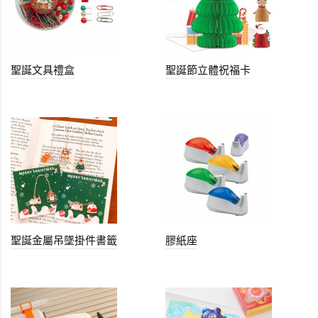
聖誕文具禮盒
聖誕節立體祝福卡
聖誕金屬吊墜掛件書籤
膠紙座