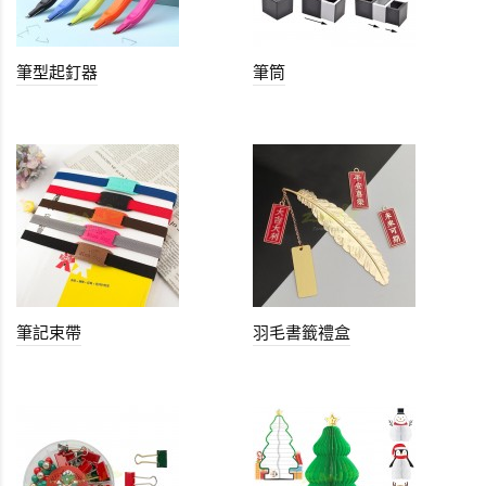
筆型起釘器
筆筒
筆記束帶
羽毛書籤禮盒