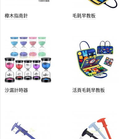
櫸木指南針
毛氈早教板
沙漏計時器
活頁毛氈早教板