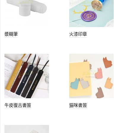
漿糊筆
火漆印章
牛皮復古書簽
猫咪書簽