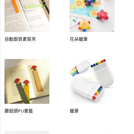
自動跟頁書簽夾
花朵蠟筆
蘑菇頭PU書籤
蠟筆