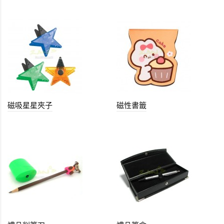
磁吸星星夾子
磁性書籤