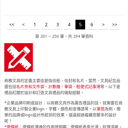
<<
<
1
2
3
4
5
6
>
>>
第 201 ~ 250 筆，共 294 筆資料
商務文具的定義主要這是指信紙，信封和名片，當然，文具紀念品
還包括
名片夾和文件袋
、
計數機
、
筆袋
、
輕便式記事簿
等。以下是
禮品紅關於設計和訂造文具禮品的幾點經驗。
*企業品牌印刷或設計：以商務文具作為廣告禮品的話，就需要在商
務文具上印製企業logo，字體，顏色和宣傳語等。以
筆筒
為例，簡
單的品牌或logo設計所起到的效果，遠遠超過複雜而繁多的設計
呢！
*
便條紙
：便條紙溝通的作用很明顯：便條紙表面光滑，紋理清晰。