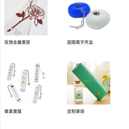
玫瑰金屬書簽
甜圈萬字夾盒
畢業書籤
皮制筆袋