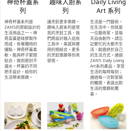
神奇杯蓋系
趣味入廚系
Daily Living
列
列
Art 系列
神奇杯蓋系列是
讓烹飪更多樂趣。
生活是一門藝術。
ZAN’S的原創設計的
趣味入廚系列是常
在生活中，你就是
生活用品之一。神
見的烹飪工具，我
一位藝術家，並每
奇盃蓋是硅膠製作
們將設計融入這些
天自由創作。請忘
而成，有著獨特的
工具中，美感與實
記繁忙的大都市生
優點。神奇杯蓋柔
用的相結合。更多
活，創造終於自己
軟，能與杯子緊閉
的烹飪樂趣等你來
的生活方式。通過
貼合，做到密封不
發現。
ZAN’S Daily Living
漏水。杯蓋的不同
Art系列產品，享受
把手設計，給你的
生活的每時每刻；
生活帶來樂趣。
通過每一次對家裝
的觸摸，表達出對
生活的樂趣和驚
喜。