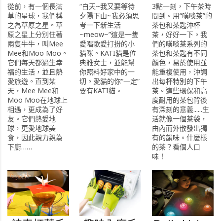
從前，有一個長滿
“白天~我又要等待
3點一刻，下午茶時
草的星球，我們稱
夕陽下山~我必須思
間到。用“嘆啖茶”的
之為草原之星。草
考一下新生活
茶包和茶匙沖杯
原之星上分別住著
~meow~”這是一隻
茶，好好一下。我
兩隻牛牛，叫Mee
愛唱歌愛打扮的小
們的嘆啖茶系列的
Mee和Moo Moo。
貓咪。KATI貓是位
茶包和茶匙有不同
它們每天都過生幸
典雅女士，並能幫
顏色，易於使用並
福的生活，並且熱
你照料好家中的一
能重複使用，沖調
愛旅遊。直到某
切。愛貓的你“一定”
出每杯特別的下午
天，Mee Mee和
要有KATI貓。
茶。這些環保和高
Moo Moo在地球上
度耐用的茶包背後
相遇，更成為了好
有深刻的意義......生
友。它們熱愛地
活就像一個茶袋，
球，更愛地球美
由內而外散發出獨
食，因此親力親為
有的韻味。什麼樣
下廚……
的茶？看個人口
味！