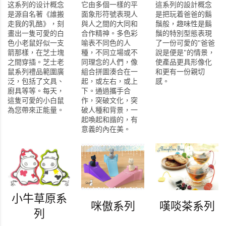
这系列的设计概念
它由多個一樣的平
這系列的設計概念
是源自名著《誰搬
面象形符號表現人
是把玩着爸爸的鬍
走我的乳酪》，刻
與人之間的大同和
鬚般，趣味性是鬍
畫出一隻可愛的白
合作精神。多色彩
鬚的特別型態表現
色小老鼠好似一支
喻表不同色的人
了一份可愛的"爸爸
箭那樣，在芝士塊
種，不同立場或不
說是便是"的情景，
之間穿插。芝士老
同理念的人們，像
使產品更具形像化
鼠系列禮品範圍廣
組合拼圖湊合在一
和更有一份親切
泛，包括了文具、
起，或左右，或上
感。
廚具等等。每天，
下。通過攜手合
這隻可愛的小白鼠
作，突破文化，突
為您帶來正能量。
破人種和背景，一
起喚起和諧的，有
意義的內在美。
小牛草原系
咪傲系列
嘆啖茶系列
列