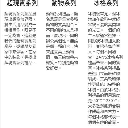
超現實系列
動物系列
冰格系列
超現實系列產品展
動物系列禮品，顧
冰塊很常見，但冰
現出想像無界限，
名思義是集合多種
塊加在飲料中就經
將生活用品變成一
動物的文具組合。
常被人混略其閃耀
幅幅畫作。眼見不
不同的動物文具禮
的光芒。一個好的
一定為實，這就是
品，展現出不同的
主人家通常選擇不
我們的超現實系列
辦公桌個性。無論
同形狀冰塊加入飲
產品。邀請朋友到
是哪一種組合，快
料，並招待每位客
家中來做客，在家
來建立桌上動物
人。每個不同場
中的裝飾，尋找出
園，每天給你帶來
合，ZAN’S冰格系列
超現實系列禮品。
微笑。特別是動物
禮品帶來不同的驚
愛好者。
喜。冰格系列禮品
是選用食品級硅膠
製成，其柔軟和彈
性更能結出完整的
冰塊。由於冰格系
列禮品的適用溫度
是-50℃至230℃，
大多數還能適合製
作餅乾和朱古力。
每個冰格都代表一
個個有趣的故事。