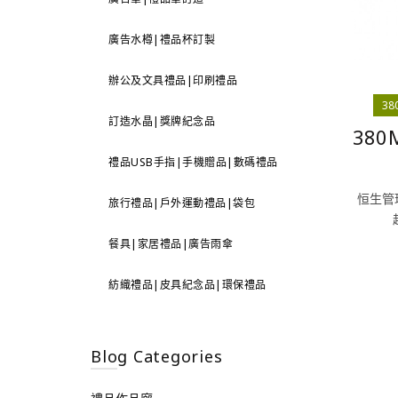
廣告水樽|禮品杯訂製
辦公及文具禮品|印刷禮品
3
訂造水晶|獎牌紀念品
38
禮品USB手指|手機贈品|數碼禮品
恒生管理
旅行禮品|戶外運動禮品|袋包
餐具|家居禮品|廣告雨傘
紡織禮品|皮具紀念品|環保禮品
Blog Categories