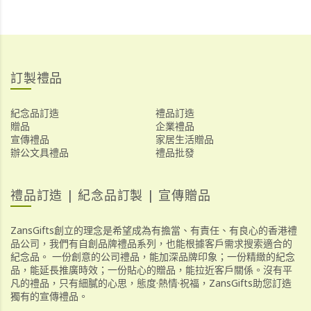
訂製禮品
紀念品訂造
禮品訂造
贈品
企業禮品
宣傳禮品
家居生活贈品
辦公文具禮品
禮品批發
禮品訂造 | 紀念品訂製 | 宣傳贈品
ZansGifts創立的理念是希望成為有擔當、有責任、有良心的香港禮
品公司，我們有自創品牌禮品系列，也能根據客戶需求搜索適合的
紀念品。 一份創意的公司禮品，能加深品牌印象；一份精緻的紀念
品，能延長推廣時效；一份貼心的贈品，能拉近客戶關係。沒有平
凡的禮品，只有細膩的心思，態度·熱情·祝福，ZansGifts助您訂造
獨有的宣傳禮品。