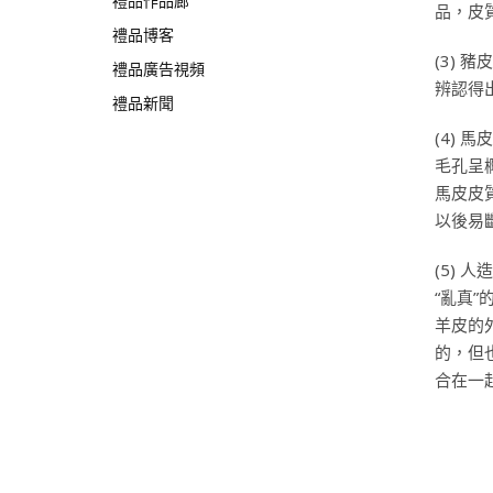
禮品作品廊
品，皮
禮品博客
(3)
禮品廣告視頻
辨認得
禮品新聞
(4)
毛孔呈
馬皮皮
以後易
(5)
“亂真
羊皮的
的，但
合在一