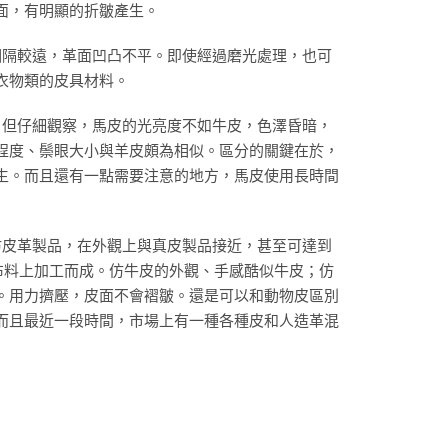
面，有明顯的折皺產生。
組相隔較遠，革面凹凸不平。即使經過磨光處理，也可
衣物類的皮具材料。
膩。但仔細觀察，馬皮的光亮度不如牛皮，色澤昏暗，
程度、鬃眼大小與羊皮頗為相似。區分的關鍵在於，
生。而且還有一點需要注意的地方，馬皮使用長時間
的仿皮革製品，在外觀上與真皮製品接近，甚至可達到
布料上加工而成。仿牛皮的外觀、手感酷似牛皮；仿
。用力擠壓，皮面不會褶皺。還是可以和動物皮區別
而且最近一段時間，市場上有一種各種皮和人造革混