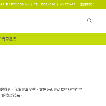
|
|
@ZANSGIFTS.COM.HK
TEL: 3502 4116
WHATSAPP
繁體中文
於尚思禮品
品的身影。無論是筆記簿，文件夾都是商務禮品中經常
好的皮製禮品。