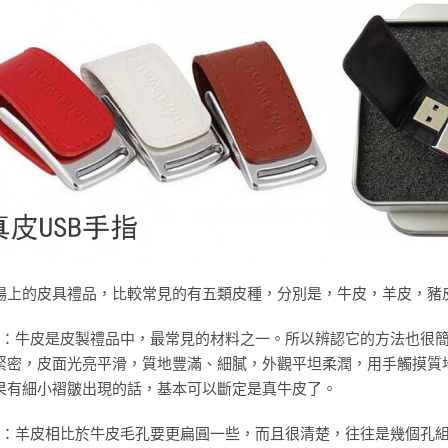
場上的皮具禮品，比較常見的有五類皮種，分別是，牛皮，羊皮，豬皮
 牛皮：牛皮是皮製禮品中，最常見的材料之一。所以辨認它的方法也
緊密，皮面光亮平滑，質地豐滿、細膩，外觀平坦柔潤，用手觸摸質
果有細小褶皺出現的話，基本可以斷定是真牛皮了。
 羊皮：羊皮相比於牛皮毛孔要更扁圓一些，而且很清楚，往往是幾個