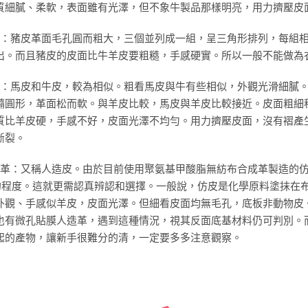
質細膩、柔軟，表面雖有光澤，但不象牛製品那樣明亮，用力擠壓皮
 豬皮：豬皮革面毛孔圓而粗大，三個並列成一組，呈三角形排列，每
出。而且豬皮的皮面比牛羊皮要粗糙，手感硬實。所以一般不能做為
 馬皮：馬皮和牛皮，較為相似。粗看馬皮與牛有些相似，外觀光滑細
橢圓形，革面松而軟。與羊皮比較，馬皮與羊皮比較接近。皮面粗細
質比羊皮硬，手感不好，皮面光澤不均勻。用力擠壓皮面，沒有褶產
斷裂。
 人造革：又稱人造皮。由於目前使用聚氨基甲酸脂無紡布合成革製造
”的程度。這就更需認真辨認和選擇。一般說，仿皮是化學原料塗抹在
外觀、手感似羊皮，皮面光澤。但細看皮面均無毛孔，底板非動物皮
也有微孔貼膜人造革，遇到這種情況，視其反面底基材料仍可判別。
起的產物，讓新手很難分的清，一定要多多注意觀察。