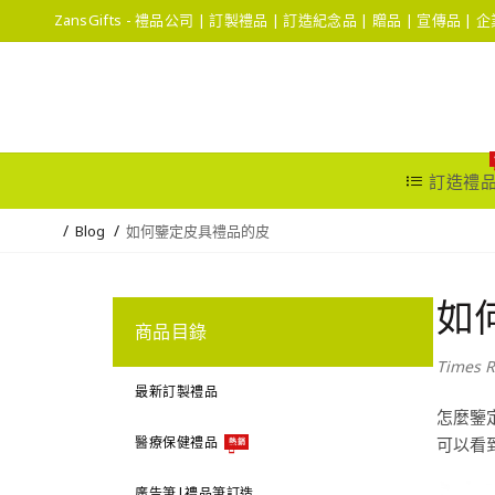
ZansGifts - 禮品公司 | 訂製禮品 | 訂造紀念品 | 贈品 | 宣傳品 |
訂造禮
Blog
如何鑒定皮具禮品的皮
如
商品目錄
Times R
最新訂製禮品
怎麼鑒
醫療保健禮品
可以看
熱銷
廣告筆|禮品筆訂造