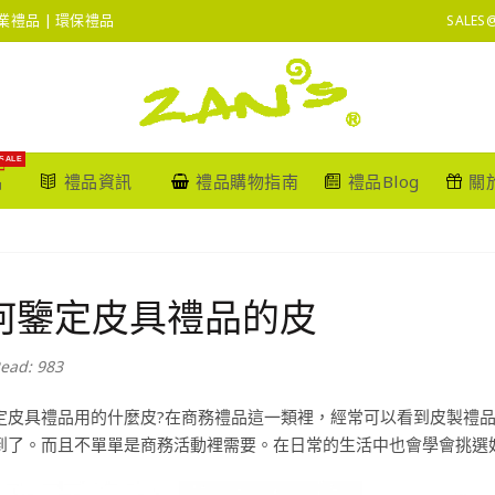
 企業禮品 | 環保禮品
SALES
SALE
品
禮品資訊
禮品購物指南
禮品Blog
關
何鑒定皮具禮品的皮
ead: 983
定
皮具禮品
用的什麼皮?在商務禮品這一類裡，經常可以看到皮製禮
到了。而且不單單是商務活動裡需要。在日常的生活中也會學會挑選