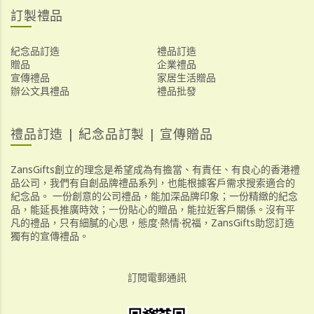
訂製禮品
紀念品訂造
禮品訂造
贈品
企業禮品
宣傳禮品
家居生活贈品
辦公文具禮品
禮品批發
禮品訂造 | 紀念品訂製 | 宣傳贈品
ZansGifts創立的理念是希望成為有擔當、有責任、有良心的香港禮
品公司，我們有自創品牌禮品系列，也能根據客戶需求搜索適合的
紀念品。 一份創意的公司禮品，能加深品牌印象；一份精緻的紀念
品，能延長推廣時效；一份貼心的贈品，能拉近客戶關係。沒有平
凡的禮品，只有細膩的心思，態度·熱情·祝福，ZansGifts助您訂造
獨有的宣傳禮品。
訂閱電郵通訊