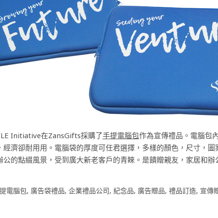
ILE Initiative在ZansGifts採購了
手提電腦包
作為宣傳禮品。電腦包
，經濟卻耐用用。電腦袋的厚度可任君選擇，多樣的顏色，尺寸，圖案
辦公的點綴風景，受到廣大新老客戶的青睞。是饋贈親友，家居和辦
提電腦包
,
廣告袋禮品
,
企業禮品公司
,
紀念品
,
廣告贈品
,
禮品訂造
,
宣傳