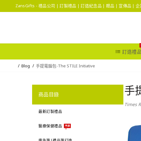
ZansGifts - 禮品公司 | 訂製禮品 | 訂造紀念品 | 贈品 | 宣傳品 |
訂造禮
Blog
手提電腦包-The STILE Initiative
手提
商品目錄
Times R
最新訂製禮品
醫療保健禮品
熱銷
廣告筆|禮品筆訂造