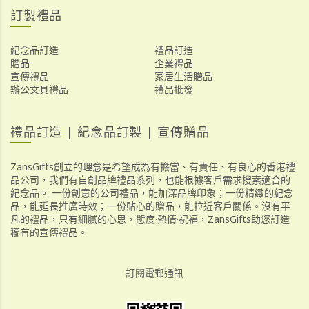
訂製禮品
紀念品訂造
禮品訂造
贈品
企業禮品
宣傳禮品
家居生活贈品
辦公文具禮品
禮品批發
禮品訂造 | 紀念品訂製 | 宣傳贈品
ZansGifts創立的理念是希望成為有擔當、有責任、有良心的香港禮
品公司，我們有自創品牌禮品系列，也能根據客戶需求搜索適合的
紀念品。 一份創意的公司禮品，能加深品牌印象；一份精緻的紀念
品，能延長推廣時效；一份貼心的贈品，能拉近客戶關係。沒有平
凡的禮品，只有細膩的心思，態度·熱情·祝福，ZansGifts助您訂造
獨有的宣傳禮品。
訂閱電郵通訊