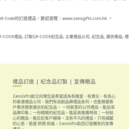
R Code的訂造禮品，歡迎瀏覽：
www.zansgifts.com.hk
。
R-CODE禮品
,
訂製QR-CODE紀念品
,
企業禮品公司
,
紀念品
,
廣告贈品
,
禮
禮品訂造 | 紀念品訂製 | 宣傳贈品
ZansGifts創立的理念是希望成為有擔當、有責任、有良心
的香港禮品公司，我們有自創品牌禮品系列，也能根據客
戶需求搜索適合的紀念品。 一份創意的公司禮品，能加深
品牌印象；一份精緻的紀念品，能延長推廣時效；一份貼
心的贈品，能拉近客戶關係。沒有平凡的禮品，只有細膩
的心思，態度·熱情·祝福，ZansGifts助您訂造獨有的宣傳
禮品。