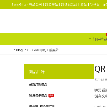
ZansGifts - 禮品公司 | 訂製禮品 | 訂造紀念品 | 贈品 | 宣傳品 |
訂造禮
Blog
QR Code印刷工藝要點
QR
商品目錄
Times R
最新訂製禮品
通常看到
醫療保健禮品
儲存文
熱銷
由於QR
廣告筆|禮品筆訂造