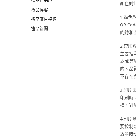
禮品作品廊
顏色對
禮品博客
1.顏色
禮品廣告視頻
QR 
禮品新聞
的線和
2.套印
主要指
於或等
的、品
不存在
3.印刷
印刷時
損，對於
4.印刷
要控制
放墨時