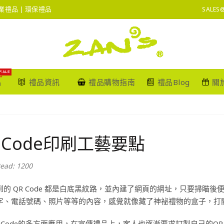
 企業禮品 | 環保禮品
SALES
SALE
品
禮品資訊
禮品購物指南
禮品Blog
關
 Code印刷工藝要點
ead: 1200
的 QR Code 都是白底黑紋路，並內建了網頁的網址，只要掃瞄後便
字、電話號碼、照片等等的內容，感覺就像藏了神祕禮物的盒子，打
 Code的多方面應用，在宣傳禮品上，客人也逐漸要求訂製自己的QR 