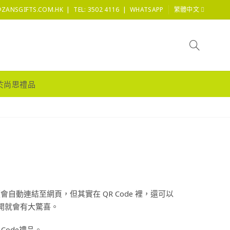
|
|
@ZANSGIFTS.COM.HK
TEL: 3502 4116
WHATSAPP
繁體中文
於尚思禮品
會自動連結至網頁，但其實在 QR Code 裡，還可以
開就會有大驚喜。
Code禮品。