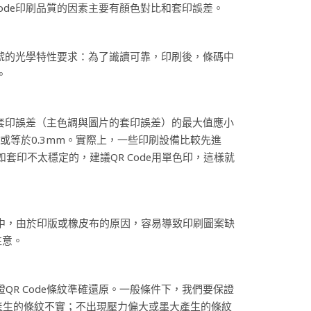
Code印刷品質的因素主要有顏色對比和套印誤差。
刷符號的光學特性要求：為了識讀可靠，印刷後，條碼中
。
規定套印誤差（主色調與圖片的套印誤差）的最大值應小
或等於0.3mm。實際上，一些印刷設備比較先進
印不太穩定的，建議QR Code用單色印，這樣就
刷中，由於印版或橡皮布的原因，容易導致印刷圖案缺
注意。
QR Code條紋準確還原。一般條件下，我們要保證
產生的條紋不實；不出現壓力偏大或墨大產生的條紋