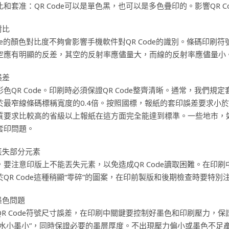
比和套准：QR Code可以是單色黑，也可以是多色疊印的。影響QR 
對比
Code的顏色對比度不夠會影響手機軟件對QR Code的識別。條碼印
空應有明顯的反差，其空的反射率應儘量大，而線的反射率應儘量小
誤差
彩色QR Code。印刷時必須保證QR Code整齊清晰。通常，我們
於最窄線條碼標稱寬度的0.4倍。按照國標，報紙的套印誤差要求小於
質要求比較高的省級以上報紙在這方面完全能達到標準。一些地市，如套
套印問題。
丟失部分元素
，要注意印版上不能丟失元素，以免造成QR Code讀取困難。在印
QR Code這種稍顯“零碎”的圖案，在印前製版和後期檢查時要特別
墨色問題
QR Code符號尺寸誤差，在印刷中關鍵要控制好墨色和印刷壓力，保證
“水小墨小”，同時保證必要的墨層厚度。不出現壓力偏小或墨色不足