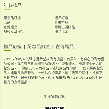
訂製禮品
紀念品訂造
禮品訂造
贈品
企業禮品
宣傳禮品
家居生活贈品
辦公文具禮品
禮品批發
禮品訂造 | 紀念品訂製 | 宣傳贈品
ZansGifts創立的理念是希望成為有擔當、有責任、有良心的香港禮
品公司，我們有自創品牌禮品系列，也能根據客戶需求搜索適合的
紀念品。 一份創意的公司禮品，能加深品牌印象；一份精緻的紀念
品，能延長推廣時效；一份貼心的贈品，能拉近客戶關係。沒有平
凡的禮品，只有細膩的心思，態度·熱情·祝福，ZansGifts助您訂造
獨有的宣傳禮品。
訂閱電郵通訊