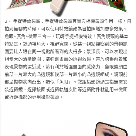
2、
手提特效鏡頭
：手提特效鏡頭其實與相機鏡頭作用一樣。自
拍到無聊的時候，可以使用特效鏡頭為自拍照增加更多效果。
魚眼+廣角+微距三合一，玩轉手提相機特效！廣角鏡頭的基本
特點是，鏡頭視角大，視野寬闊。從某一視點觀察到的景物範
圍要比人眼在同一視點所看到的大得多；景深長，可以表現出
相當大的清晰範圍；能強調畫面的透視效果，善於誇張前景和
表現景物的遠近感，這有利於增強畫面的感染力。魚眼鏡頭由
前部一片較大的凸透鏡和後部一片較小的凸透鏡組成，鏡頭前
部呈拋物狀向凸出，類似「魚眼」。微距攝影鏡頭是指無需安
裝近攝鏡、近攝接圈或近攝軌道皮腔等近攝附件就能用來微距
或近距攝影的專用攝影鏡頭。