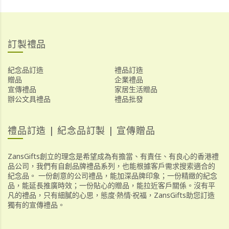
訂製禮品
紀念品訂造
禮品訂造
贈品
企業禮品
宣傳禮品
家居生活贈品
辦公文具禮品
禮品批發
禮品訂造 | 紀念品訂製 | 宣傳贈品
ZansGifts創立的理念是希望成為有擔當、有責任、有良心的香港禮
品公司，我們有自創品牌禮品系列，也能根據客戶需求搜索適合的
紀念品。 一份創意的公司禮品，能加深品牌印象；一份精緻的紀念
品，能延長推廣時效；一份貼心的贈品，能拉近客戶關係。沒有平
凡的禮品，只有細膩的心思，態度·熱情·祝福，ZansGifts助您訂造
獨有的宣傳禮品。