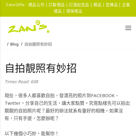
ZansGifts - 禮品公司 | 訂製禮品 | 訂造紀念品 | 贈品 | 宣傳品 | 企業
禮品 | 環保禮品
Blog
自拍靚照有妙招
自拍靚照有妙招
Times Read: 608
現在，很多人都喜歡自拍，發漂亮的照片到FACEBOOK、
Twitter，分享自己的生活，讓大家點贊。究竟點樣先可以拍出
靚靚的
自拍
照片呢？最好的辦法就系有臺好的相機。如果沒
有，只有手提，怎麼辦呢？
以下幾個小巧妙，能幫你！