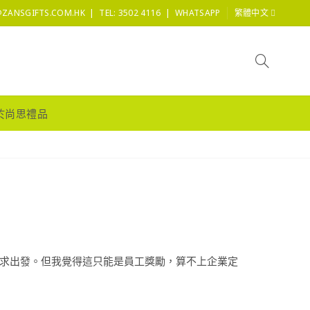
|
|
@ZANSGIFTS.COM.HK
TEL: 3502 4116
WHATSAPP
繁體中文
於尚思禮品
需求出發。但我覺得這只能是員工獎勵，算不上企業定