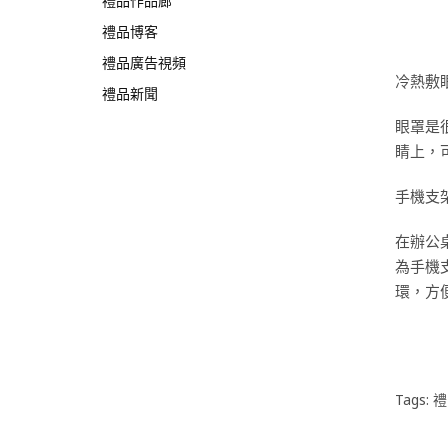
禮品作品廊
禮品博客
禮品廣告視頻
冷熱敷
禮品新聞
眼罩是
睛上，
手機支
在辦公
為手機
環，方
Tags:
禮