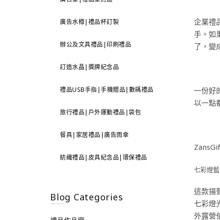
企業禮
廣告水樽|禮品杯訂製
手。如
辦公及文具禮品|印刷禮品
了，變
訂造水晶|獎牌紀念品
禮品USB手指|手機贈品|數碼禮品
一份好
以一點
旅行禮品|戶外運動禮品|袋包
餐具|家居禮品|廣告雨傘
Zans
紡織禮品|皮具紀念品|環保禮品
七彩燈藍
這款揚
Blog Categories
七彩燈
外露營