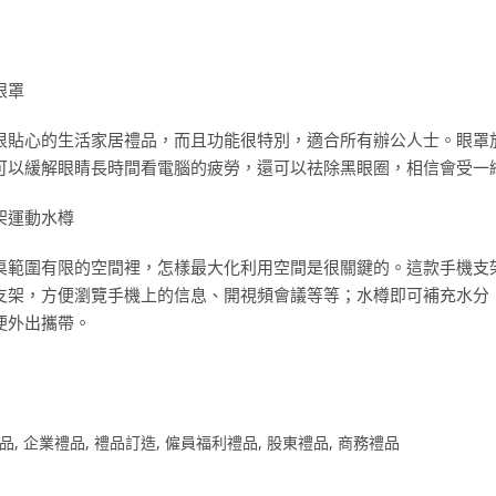
眼罩
很貼心的生活家居禮品，而且功能很特別，適合所有辦公人士。眼罩放
可以緩解眼睛長時間看電腦的疲勞，還可以祛除黑眼圈，相信會受一縱
架運動水樽
桌範圍有限的空間裡，怎樣最大化利用空間是很關鍵的。這款手機支
支架，方便瀏覽手機上的信息、開視頻會議等等；水樽即可補充水分
便外出攜帶。
品
,
企業禮品
,
禮品訂造
,
僱員福利禮品
,
股東禮品
,
商務禮品