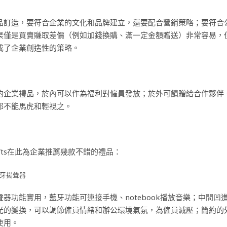
品訂造，要符合企業的文化和品牌建立，還要配合營銷策略；要符合
果僅是買賣賺取差價（例如加錢換購、滿一定金額贈送）非常容易，但
成了企業創造性的策略。
的企業禮品，於內可以作為福利對僱員發放；於外可饋贈給合作夥伴
都不能馬虎和輕視之。
Gifts在此為企業推薦幾款不錯的禮品：
牙揚聲器
聲器功能實用，藍牙功能可連接手機、notebook播放音樂；中間
光的變換，可以調節僱員情緒和辦公環境氣氛，為僱員減壓；簡約的
使用。