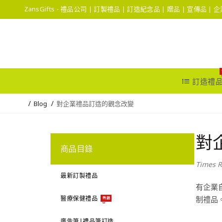
ZansGifts - 禮品公司 | 訂製禮品 | 訂造紀念品 | 贈品 | 宣傳品 |
訂造禮
Blog
對企業禮品訂造的觀念改變
對
商品目錄
Times R
最新訂製禮品
有企業
醫療保健禮品
制禮品
熱銷
廣告筆|禮品筆訂造