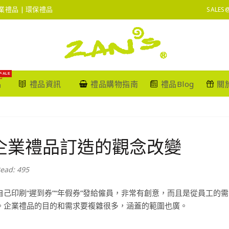
 企業禮品 | 環保禮品
SALES
SALE
品
禮品資訊
禮品購物指南
禮品Blog
關
企業禮品訂造的觀念改變
ead: 495
自己印刷“遲到券”“年假券”發給僱員，非常有創意，而且是從員工的
。企業禮品的目的和需求要複雜很多，涵蓋的範圍也廣。