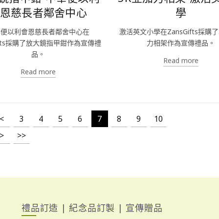
恩慈長者鄰舍中心
學
華便以利會恩慈長者鄰舍中心在
激活英文小學在ZansGifts採購了
Gifts採購了放大鏡指甲鉗作為宣傳禮
力相架作為宣傳禮品。
品。
Read more
Read more
<
3
4
5
6
7
8
9
10
>
>>
禮品訂造 | 紀念品訂製 | 宣傳贈品