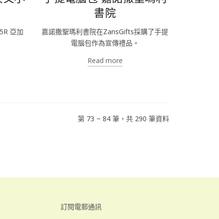
書院
5R 亞加
嘉諾撒聖瑪利書院在ZansGifts採購了手提
電腦包作為宣傳禮品。
Read more
第 73 ~ 84 筆，共 290 筆資料
訂閱電郵通訊