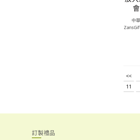
會
中
Zans
<<
11
訂製禮品