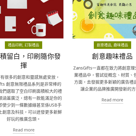
禮品印刷
訂製禮品
創意禮品
趣味禮品
積留白，印刷隨你發
創意趣味禮品
揮
ZansGifts一直都在致力將創意
業禮品中，嘗試從概念、材質、
你有很多的創意和靈感無處安放，
方面，去發掘更多新穎的廣告禮
Gifts 創意無限禮品系列是非常棒的
讓企業的品牌推廣開發新的方
我們選取了空白印刷面積較大的禮
類涵蓋廣泛，總有一款能滿足你的
Read more
即使少到一條數據線甚至係USB手
上創意及科技，可以迸發更多新鮮
好玩的推廣念頭。
Read more