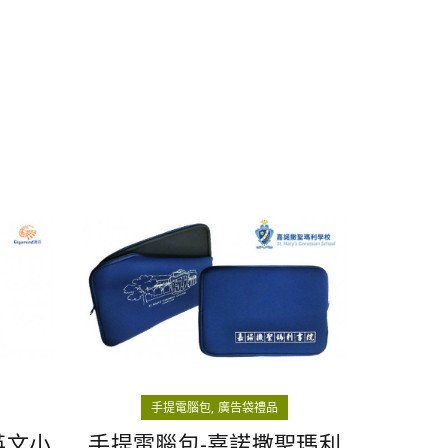
手提電腦包
廣告袋禮品
英文小
手提電腦包-嘉諾撒聖瑪利