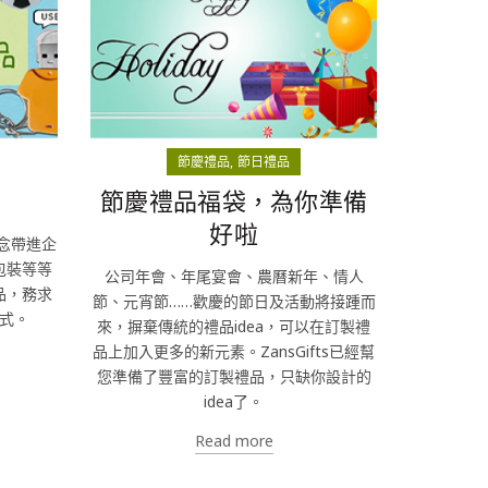
節慶禮品
節日禮品
節慶禮品福袋，為你準備
好啦
理念帶進企
包裝等等
公司年會、年尾宴會、農曆新年、情人
品，務求
節、元宵節……歡慶的節日及活動將接踵而
式。
來，摒棄傳統的禮品idea，可以在訂製禮
品上加入更多的新元素。ZansGifts已經幫
您準備了豐富的訂製禮品，只缺你設計的
idea了。
Read more