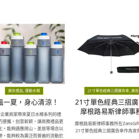
廣告禮品
運動水樽
21寸單色經典三摺廣告傘
廣告
溫一夏，身心清涼！
21寸單色經典三摺廣
摩根路易斯律師事
為企業商家帶來夏日水樽系列的禮
巧便攜，创意新颖，讓商務禮品更
摩根路易斯律師事務所在ZansGif
化。能夠適應爬山、差旅等場合以
21寸單色經典三摺廣告傘作為宣
帶，能夠較為廣泛而普遍的流動於