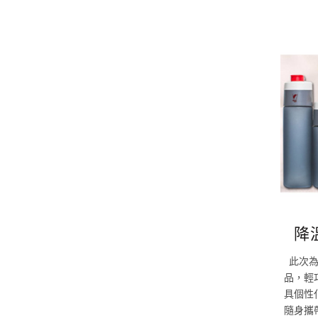
降
此次
品，輕
具個性
隨身攜