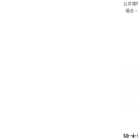
公共場
場合
放大