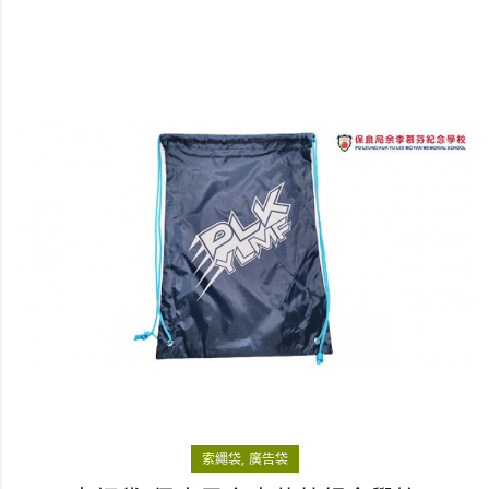
索繩袋
廣告袋