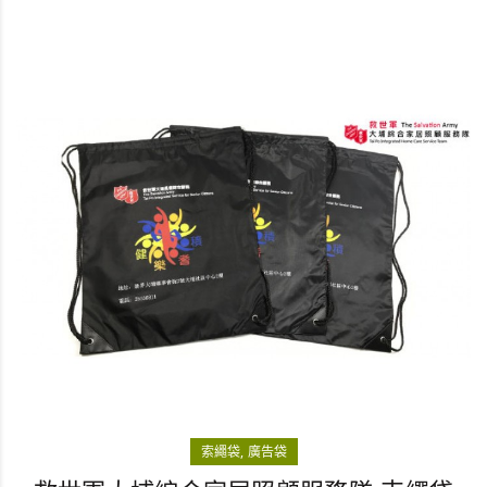
索繩袋
廣告袋