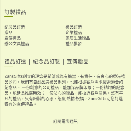
訂製禮品
紀念品訂造
禮品訂造
贈品
企業禮品
宣傳禮品
家居生活贈品
辦公文具禮品
禮品批發
禮品訂造 | 紀念品訂製 | 宣傳贈品
ZansGifts創立的理念是希望成為有擔當、有責任、有良心的香港禮
品公司，我們有自創品牌禮品系列，也能根據客戶需求搜索適合的
紀念品。 一份創意的公司禮品，能加深品牌印象；一份精緻的紀念
品，能延長推廣時效；一份貼心的贈品，能拉近客戶關係。沒有平
凡的禮品，只有細膩的心思，態度·熱情·祝福，ZansGifts助您訂造
獨有的宣傳禮品。
訂閱電郵通訊