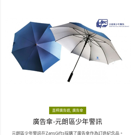
直桿廣告遮
廣告傘
廣告傘-元朗區少年警訊
元朗區少年警訊在ZansGifts採購了廣告傘作為訂造紀念品。