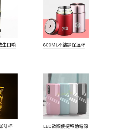
救生口哨
800ML不鏽鋼保溫杯
光咖啡杯
LED數顯便捷移動電源