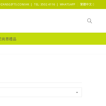
|
|
@ZANSGIFTS.COM.HK
TEL: 3502 4116
WHATSAPP
繁體中文
於尚思禮品