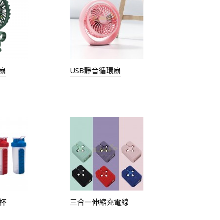
扇
USB靜音循環扇
杯
三合一伸縮充電線