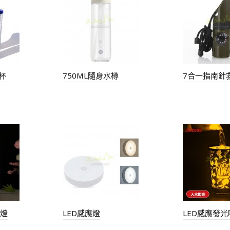
杯
750ML隨身水樽
7合一指南針
臺燈
LED感應燈
LED感應發