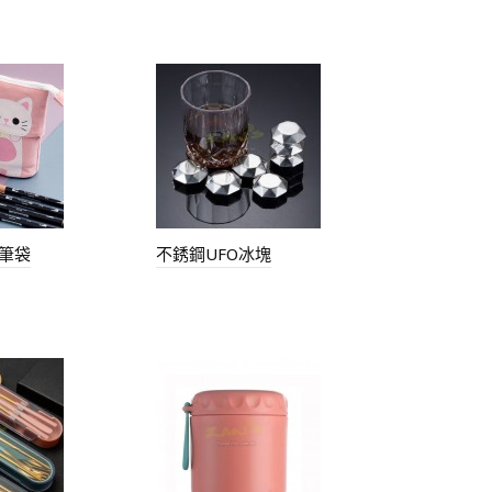
筆袋
不銹鋼UFO冰塊