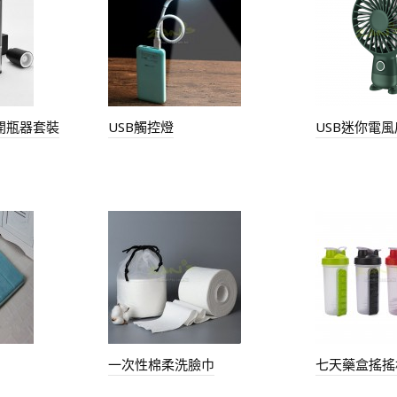
開瓶器套裝
USB觸控燈
USB迷你電風
一次性棉柔洗臉巾
七天藥盒搖搖