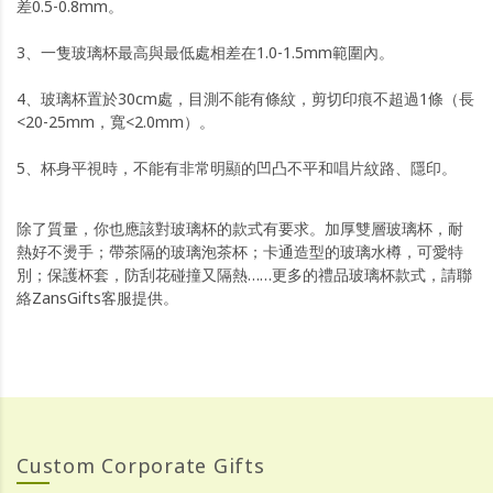
差0.5-0.8mm。
3、一隻玻璃杯最高與最低處相差在1.0-1.5mm範圍內。
4、玻璃杯置於30cm處，目測不能有條紋，剪切印痕不超過1條（長
<20-25mm，寬<2.0mm）。
5、杯身平視時，不能有非常明顯的凹凸不平和唱片紋路、隱印。
除了質量，你也應該對玻璃杯的款式有要求。加厚雙層玻璃杯，耐
熱好不燙手；帶茶隔的玻璃泡茶杯；卡通造型的玻璃水樽，可愛特
別；保護杯套，防刮花碰撞又隔熱……更多的禮品玻璃杯款式，請聯
絡ZansGifts客服提供。
Custom Corporate Gifts