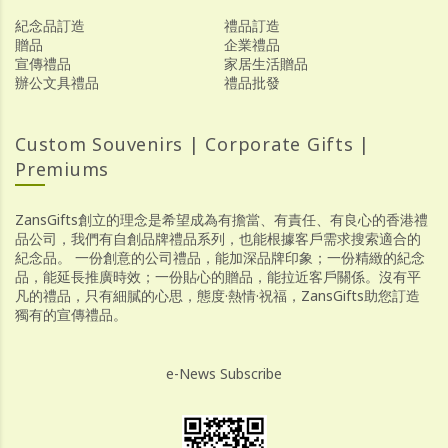
紀念品訂造
禮品訂造
贈品
企業禮品
宣傳禮品
家居生活贈品
辦公文具禮品
禮品批發
Custom Souvenirs | Corporate Gifts |
Premiums
ZansGifts創立的理念是希望成為有擔當、有責任、有良心的香港禮
品公司，我們有自創品牌禮品系列，也能根據客戶需求搜索適合的
紀念品。 一份創意的公司禮品，能加深品牌印象；一份精緻的紀念
品，能延長推廣時效；一份貼心的贈品，能拉近客戶關係。沒有平
凡的禮品，只有細膩的心思，態度·熱情·祝福，ZansGifts助您訂造
獨有的宣傳禮品。
e-News Subscribe