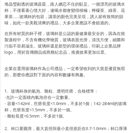
堆晶瑩剔透的玻璃器皿，路人總忍不住的駐足。一個漂亮的玻璃水
杯，不僅看著心情大好，連喝水都會變得積極；檸檬茶、綠茶、花
果茶……玻璃杯的包容，讓茶的顏色完美呈現，誘人卻有致簡的韻
味，如此一款美觀清爽的禮品，大多企業應該不會錯過的。
在所有材質的杯子裡，玻璃杯是公認的最健康最安全的，因為在燒
製過程中，不含有機化學物質，玻璃表面光滑，清洗方便，細菌和
污垢不容易滋生。玻璃杯還是新型的環保禮品，印刷上企業品牌
logo，用於宣傳贈品或商務紀念品，推廣效果更加出眾。
企業在選用玻璃杯作為公司禮品，一定希望收到的大貨是優質無瑕
的，那麼你應該對下面的內容和數據有興趣。
1、玻璃杯身的氣泡、雜粒、透明疙瘩，合格標準：
-允許一定面積內氣泡存在一定數量。
- 容量<142ml，疙瘩長度<1.0mm，不多於1個；142-284ml的玻璃
杯，疙瘩長度<1.5mm，不多於一個。
- 雜粒長度<0.5mm，不多於1個。
2、杯口要圓滑，最大直徑與最小直徑差距在0.7-1.0mm；杯口厚薄